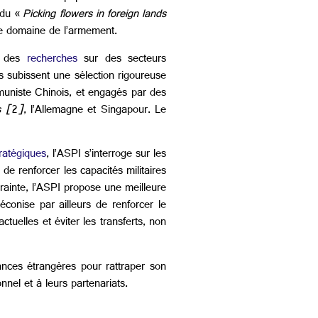
 du «
Picking flowers in foreign lands
 le domaine de l’armement.
er des
recherches
sur des secteurs
ls subissent une sélection rigoureuse
muniste Chinois, et engagés par des
s [
2
]
, l’Allemagne et Singapour. Le
tratégiques
, l’ASPI s’interroge sur les
de renforcer les capacités militaires
rainte, l’ASPI propose une meilleure
éconise par ailleurs de renforcer le
actuelles et éviter les transferts, non
ances étrangères pour rattraper son
nnel et à leurs partenariats.