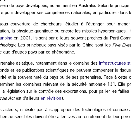
 sein de pays développés, notamment en Australie. Selon le principe
gère pour développer ses compétences nationales, en particulier dans
 sous couverture de chercheurs, étudier à l’étranger pour men
gation, la physique quantique ou encore les missiles hypersoniques. I
unping
en 2001. Ils sont par ailleurs souvent proches du Parti Com
chnology.
Les principaux pays visés par la Chine sont les
Five Eye
ée que d’autres pays par ce phénomène.
artenaire asiatique, notamment dans le domaine des
infrastructures s
fonds et les publications scientifiques ne peuvent compenser le risque 
rité et la souveraineté du pays ou de ses partenaires. Face à cette c
erminer les domaines relevant de la sécurité nationale [3]. Elle pr
 législation sur le contrôle des exportations, pour pallier les failles 
ols Act
est d’ailleurs
en révision
).
s acteurs, n’hésite pas à s’approprier des technologies et connaiss
cherche sensibles doivent être attentives au recrutement de leur perso