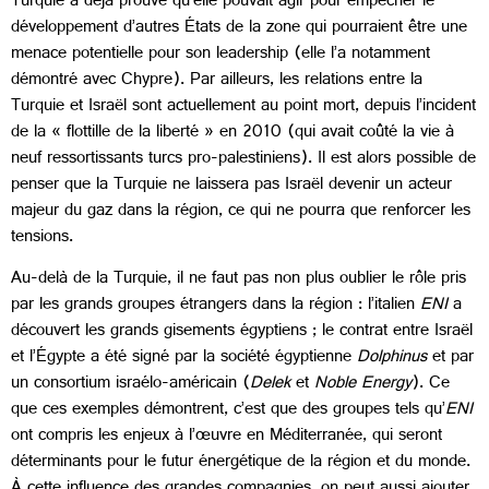
Turquie a déjà prouvé qu’elle pouvait agir pour empêcher le
développement d’autres États de la zone qui pourraient être une
menace potentielle pour son leadership (elle l’a notamment
démontré avec Chypre). Par ailleurs, les relations entre la
Turquie et Israël sont actuellement au point mort, depuis l’incident
de la « flottille de la liberté » en 2010 (qui avait coûté la vie à
neuf ressortissants turcs pro-palestiniens). Il est alors possible de
penser que la Turquie ne laissera pas Israël devenir un acteur
majeur du gaz dans la région, ce qui ne pourra que renforcer les
tensions.
Au-delà de la Turquie, il ne faut pas non plus oublier le rôle pris
par les grands groupes étrangers dans la région : l’italien
ENI
a
découvert les grands gisements égyptiens ; le contrat entre Israël
et l’Égypte a été signé par la société égyptienne
Dolphinus
et par
un consortium israélo-américain (
Delek
et
Noble Energy
). Ce
que ces exemples démontrent, c’est que des groupes tels qu’
ENI
ont compris les enjeux à l’œuvre en Méditerranée, qui seront
déterminants pour le futur énergétique de la région et du monde.