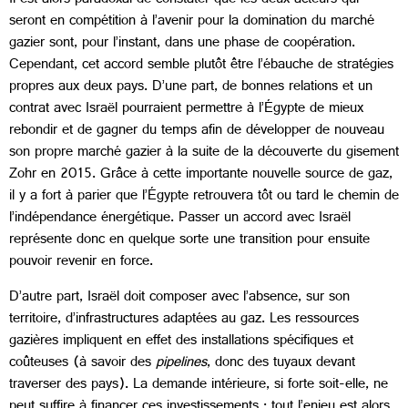
Il est alors paradoxal de constater que les deux acteurs qui
seront en compétition à l’avenir pour la domination du marché
gazier sont, pour l’instant, dans une phase de coopération.
Cependant, cet accord semble plutôt être l’ébauche de stratégies
propres aux deux pays. D’une part, de bonnes relations et un
contrat avec Israël pourraient permettre à l’Égypte de mieux
rebondir et de gagner du temps afin de développer de nouveau
son propre marché gazier à la suite de la découverte du gisement
Zohr en 2015. Grâce à cette importante nouvelle source de gaz,
il y a fort à parier que l’Égypte retrouvera tôt ou tard le chemin de
l’indépendance énergétique. Passer un accord avec Israël
représente donc en quelque sorte une transition pour ensuite
pouvoir revenir en force.
D’autre part, Israël doit composer avec l’absence, sur son
territoire, d’infrastructures adaptées au gaz. Les ressources
gazières impliquent en effet des installations spécifiques et
coûteuses (à savoir des
pipelines
, donc des tuyaux devant
traverser des pays). La demande intérieure, si forte soit-elle, ne
peut suffire à financer ces investissements : tout l’enjeu est alors