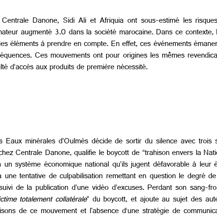
Centrale Danone, Sidi Ali et Afriquia ont sous-estimé les risqu
ateur augmenté 3.0 dans la société marocaine. Dans ce contexte, l
des éléments à prendre en compte. En effet, ces événements émanen
séquences. Ces mouvements ont pour origines les mêmes revendica
ulté d’accès aux produits de première nécessité.
s Eaux minérales d’Oulmès décide de sortir du silence avec trois 
hez Centrale Danone, qualifie le boycott de “trahison envers la Natio
 un système économique national qu’ils jugent défavorable à leur ég
a une tentative de culpabilisation remettant en question le degré de
ivi de la publication d’une vidéo d’excuses. Perdant son sang-fro
ictime totalement collatérale
” du boycott, et ajoute au sujet des au
sons de ce mouvement et l'absence d‘une stratégie de communicatio