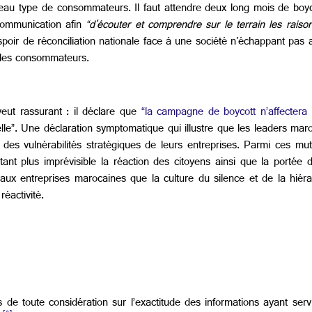
eau type de consommateurs. Il faut attendre deux long mois de b
communication afin
“d'écouter et comprendre sur le terrain les rais
espoir de réconciliation nationale face à une société n'échappant p
t les consommateurs.
ut rassurant : il déclare que
“la campagne de boycott n’affectera 
lle”. Une déclaration symptomatique qui illustre que les leaders maro
t des vulnérabilités stratégiques de leurs entreprises. Parmi ces mut
utant plus imprévisible la réaction des citoyens ainsi que la porté
ux entreprises marocaines que la culture du silence et de la hiéra
réactivité.
 de toute considération sur l’exactitude des informations ayant ser