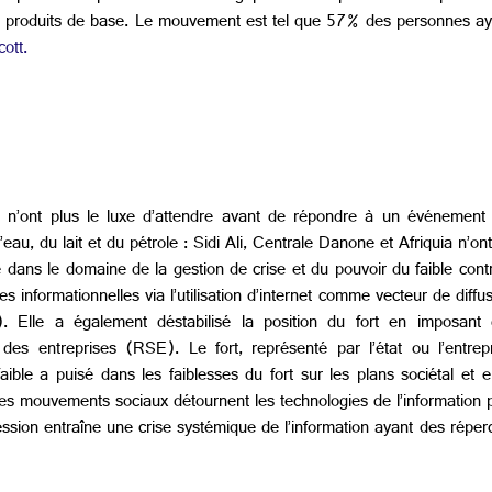
 produits de base. Le mouvement est tel que 57% des personnes a
ott.
es n’ont plus le luxe d’attendre avant de répondre à un événement 
au, du lait et du pétrole : Sidi Ali, Centrale Danone et Afriquia n’o
ans le domaine de la gestion de crise et du pouvoir du faible contre
s informationnelles via l’utilisation d’internet comme vecteur de diffu
c). Elle a également déstabilisé la position du fort en imposan
es entreprises (RSE). Le fort, représenté par l’état ou l’entrepr
 faible a puisé dans les faiblesses du fort sur les plans sociétal et
Les mouvements sociaux détournent les technologies de l’information
pression entraîne une crise systémique de l’information ayant des réper