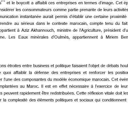
[2]
s
et le boycott a affaibli ces entreprises en termes d’image. Cet ép
nsidérer les consommateurs comme partie prenante de leurs activités.
unication instantanée aurait permis d’établir une certaine proximit
prendre au sérieux dans le contexte marocain, compte tenu du fait
partient à Aziz Akhannouch, ministre de l’Agriculture, président d’un
ne. Les Eaux minérales d’Oulmès, appartiennent à Miriem Bens
ns étroites entre business et politique faisaient l’objet de débats hou
quoi affaiblir la défense des entreprises et renforcer les positi
éfier l’une des composantes du modèle économique marocain. Cet évé
implantées au Maroc. Il est en effet nécessaire à l’exercice de leu
 peuvent rapidement être redistribuées. Cette réflexion vitale doit les
 la complexité des éléments politiques et sociaux qui conditionnent 