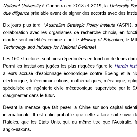
National University
à Canberra en 2018 et 2019, la
University Fo
due diligence
préalable avant de signer des accords avec des instit
Dix jours plus tard, l’
Australian Strategic Policy Institute
(ASPI), sp
collaboration avec les organismes de recherche chinois, en fonctio
d’ordre sont indetifiés comme étant le
Ministry of Education
, le MI
Technology and Industry for National Defense
).
Les 160 structures sont ainsi répertoriées en fonction de leurs domai
Parmi les institutions jugées les plus risquées figure le
Harbin Inst
ailleurs accusé d’espionnage économique contre Boeing et la Nor
électronique, télécommunications, mathématiques, mécanique, optiqu
spécialisée en ingénierie civile mécatronique, supervisée par le S
d’augmenter dans le futur.
Devant la menace que fait peser la Chine sur son capital scientifi
internationale. Il est enfin probable que cette affaire soit suivi
Rafales
,
que les Etats-Unis, qui, au même titre que l’Australie, f
anglo-saxons.