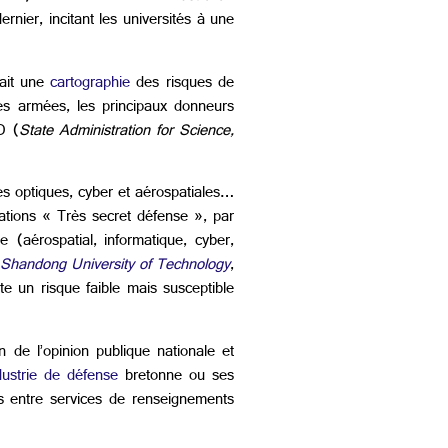
nier, incitant les universités à une
iait une
cartographie
des risques de
 les armées, les principaux donneurs
D (
State Administration for Science,
gies optiques, cyber et aérospatiales…
tations « Très secret défense », par
(aérospatial, informatique, cyber,
Shandong University of Technology
,
te un risque faible mais susceptible
n de l’opinion publique nationale et
dustrie de défense
bretonne ou ses
ns entre services de renseignements