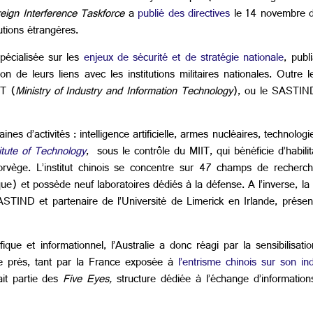
reign Interference Taskforce
a
publié des directives
le 14 novembre der
utions étrangères.
écialisée sur les
enjeux de sécurité et de stratégie nationale
, publ
n de leurs liens avec les institutions militaires nationales. Outre
IT (
Ministry of Industry and Information Technology
), ou le SASTIN
nes d’activités : intelligence artificielle, armes nucléaires, technolo
itute of Technology
, sous le contrôle du MIIT, qui bénéficie d’habili
vège. L’institut chinois se concentre sur 47 champs de recherche 
e) et possède neuf laboratoires dédiés à la défense. A l’inverse, la
ASTIND et partenaire de l’Université de Limerick en Irlande, présen
que et informationnel, l’Australie a donc réagi par la sensibilisatio
e de près, tant par la France exposée à
l’entrisme chinois sur son in
ait partie des
Five Eyes,
structure dédiée à l’échange d’informatio