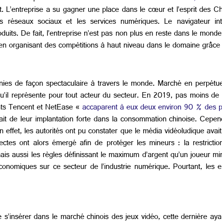
t. L’entreprise a su gagner une place dans le cœur et l’esprit des Ch
es réseaux sociaux et les services numériques. Le navigateur in
ts. De fait, l’entreprise n’est pas non plus en reste dans le monde
t en organisant des compétitions à haut niveau dans le domaine grâce
ies de façon spectaculaire à travers le monde. Marché en perpétuell
qu’il représente pour tout acteur du secteur. En 2019, pas moins de
nts Tencent et NetEase «
accaparent à eux deux environ 90 % des 
ait de leur implantation forte dans la consommation chinoise. Cepen
n effet, les autorités ont pu constater que le média vidéoludique ava
ctes ont alors émergé afin de protéger les mineurs : la restricti
eu mais aussi les règles définissant le maximum d’argent qu’un joueur
omiques sur ce secteur de l’industrie numérique. Pourtant, les en
s’insérer dans le marché chinois des jeux vidéo, cette dernière aya