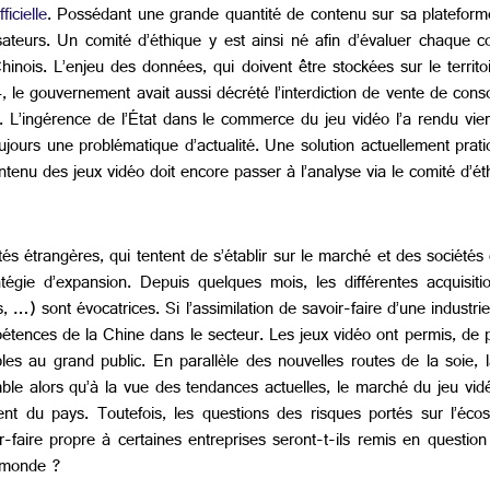
icielle
. Possédant une grande quantité de contenu sur sa plateforme
lisateurs. Un comité d’éthique y est ainsi né afin d’évaluer chaque c
ois. L’enjeu des données, qui doivent être stockées sur le territoi
 gouvernement avait aussi décrété l’interdiction de vente de consoles
 L’ingérence de l’État dans le commerce du jeu vidéo l’a rendu vier
 toujours une problématique d’actualité. Une solution actuellement pra
ntenu des jeux vidéo doit encore passer à l’analyse via le comité d’ét
és étrangères, qui tentent de s’établir sur le marché et des sociétés
atégie d’expansion. Depuis quelques mois, les différentes acquisi
sont évocatrices. Si l’assimilation de savoir-faire d’une industrie 
ences de la Chine dans le secteur. Les jeux vidéo ont permis, de pa
bles au grand public. En parallèle des nouvelles routes de la soie,
ble alors qu’à la vue des tendances actuelles, le marché du jeu vid
nt du pays. Toutefois, les questions des risques portés sur l’écos
ir-faire propre à certaines entreprises seront-t-ils remis en quest
e monde ?