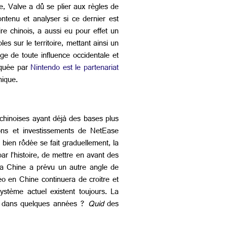
, Valve a dû se plier aux règles de
ontenu et analyser si ce dernier est
re chinois, a aussi eu pour effet un
 sur le territoire, mettant ainsi un
ge de toute influence occidentale et
tiquée par
Nintendo est le partenariat
hique.
 chinoises ayant déjà des bases plus
tions et investissements de NetEase
bien rôdée se fait graduellement, la
r l’histoire, de mettre en avant des
 la Chine a prévu un autre angle de
éo en Chine continuera de croitre et
ystème actuel existent toujours. La
ion dans quelques années ?
Quid
des