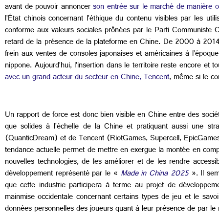
avant de pouvoir annoncer
son entrée sur le marché de manière off
l’État chinois concernant l’éthique du contenu visibles par les uti
conforme aux valeurs sociales prônées par le Parti Communiste Chin
retard de la présence de la plateforme en Chine. De 2000 à 2014, le
frein aux ventes de consoles japonaises et américaines à l’époque.
nippone. Aujourd’hui, l’insertion dans le territoire reste encore et
avec un grand acteur du secteur en Chine, Tencent
, même si le co
Un rapport de force est donc bien visible en Chine entre des sociét
que solides à l’échelle de la Chine et pratiquant aussi une str
(QuanticDream) et de Tencent (RiotGames, Supercell, EpicGames, …) 
tendance actuelle permet de mettre en exergue la montée en compét
nouvelles technologies, de les améliorer et de les rendre accessi
développement représenté par le «
Made in China 2025
». Il sem
que cette industrie participera à terme au projet de développeme
mainmise occidentale concernant certains types de jeu et le savo
données personnelles des joueurs quant à leur présence de par l