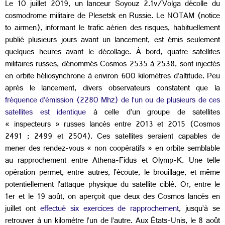
Le 10 juillet 2019, un lanceur Soyouz 2.1v/Volga décolle du
cosmodrome militaire de Plesetsk en Russie. Le NOTAM (notice
to airmen), informant le trafic aérien des risques, habituellement
publié plusieurs jours avant un lancement, est émis seulement
quelques heures avant le décollage. À bord, quatre satellites
militaires russes, dénommés Cosmos 2535 à 2538, sont injectés
en orbite héliosynchrone à environ 600 kilomètres d’altitude. Peu
après le lancement, divers observateurs constatent que la
fréquence d’émission (2280 Mhz) de l’un ou de plusieurs de ces
satellites est identique
à celle d’un groupe de satellites
« inspecteurs » russes lancés entre 2013 et 2015 (Cosmos
2491 ; 2499 et 2504). Ces satellites seraient capables de
mener des rendez-vous « non coopératifs » en orbite semblable
au rapprochement entre Athena-Fidus et Olymp-K. Une telle
opération permet, entre autres, l’écoute, le brouillage, et même
potentiellement l’attaque physique du satellite ciblé. Or, entre le
1er et le 19 août, on aperçoit que deux des Cosmos lancés en
juillet ont
effectué six exercices de rapprochement
, jusqu’à se
retrouver à un kilomètre l’un de l’autre. Aux États-Unis, le 8 août