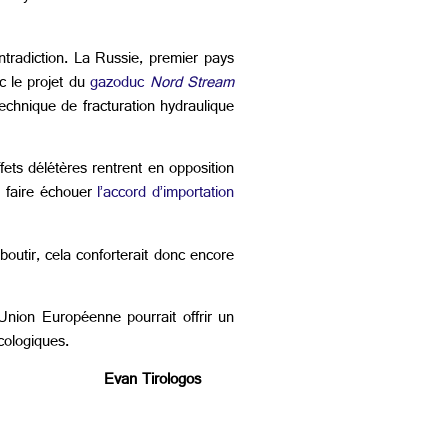
tradiction. La Russie, premier pays
c le projet du
gazoduc
Nord Stream
technique de fracturation hydraulique
ets délétères rentrent en opposition
e faire échouer
l’accord d’importation
boutir, cela conforterait donc encore
Union Européenne pourrait offrir un
cologiques.
gos