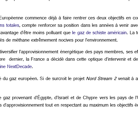
Européenne commence déjà à faire rentrer ces deux objectifs en con
ns totales
, compte renforcer sa position dans les années à venir ave
l’avantage d’être moins polluant que
le gaz de schiste américain
. La 
tités de méthane extrêmement nocives pour l’environnement.
diversifier l’approvisionnement énergétique des pays membres, ses eff
bre dernier, la France a décidé dans cette optique d’intervenir et d
caine NextDecade
.
é du gaz européen. Si de surcroit le projet
Nord Stream 2
venait à a
e gaz provenant d’Égypte, d’Israël et de Chypre vers les pays de l’
rces d’approvisionnement tout en respectant au maximum les objectifs é
Tirolo