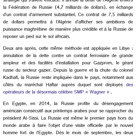
stratégie qui s’avère efficace. Il annule la dette de l’Algérie envers
la Fédération de Russie (4,7 milliards de dollars), en échange
d’un contrat d’armement substantiel. Ce contrat de 7,5 milliards
de dollars permettra à l’Algérie d’afficher ses ambitions de
puissance maghrébine de manière plus crédible et à la Russie de
reposer un pied sur le sol africain.
Deux ans après, cette même méthode est appliquée en Libye :
annulation de la dette contre un contrat ferroviaire de grande
ampleur et des facilités d’installation pour Gazprom, le géant
russe du secteur gazier. Depuis la guerre et la chute du colonel
Kadhafi, la Russie reste impliquée dans le pays, notamment aux
côtés du maréchal Haftar auprès duquel sont déployés
des
opérateurs de la désormais célèbre SMP « Wagner »
.
En Egypte, en 2014, la Russie profite du désengagement
américain consécutif aux printemps arabes pour se rapprocher du
président Al-Sissi. La Russie est même le premier pays hors du
monde arabe à faire l’objet d’une visite officielle par le nouvel
homme fort de l’Egypte. Dès le mois de septembre, les deux