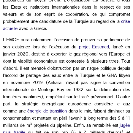
puissances du Moyen-Orient. L’organisation est ouverte à tous
les Etats et institutions internationales dans le respect de ses
valeurs et de son esprit de coopération, ce qui compromet
probablement une candidature de la Turquie au regard de la
crise
actuelle
avec la Grèce.
L’EMGF aura notamment l’occasion de prouver sa pertinence de
son existence lors de l’exécution du
projet Eastmed
, lancé en
janvier 2020, destiné à exporter le gaz régional vers l’Europe et
dont la viabilité économique est contestée à plusieurs titres. Tout
d’abord, il est menacé d’obstruction par un risque politique depuis
l’accord de partage des eaux entre la Turquie et le GNA libyen
en novembre 2019 (Ankara n’ayant pas signé la convention
internationale de Montego Bay en 1982 sur la délimitation des
frontières maritimes), empiétant sur le tracé prévisionnel. D’autre
part, la stratégie énergétique européenne considère le gaz
comme une
énergie de transition
dans le mix, faisant diminuer sa
consommation et mettant en péril l’avenir à long terme des 9 à 11
3
milliards de m
projetés du pipeline. Enfin, sa rentabilité est
jugée