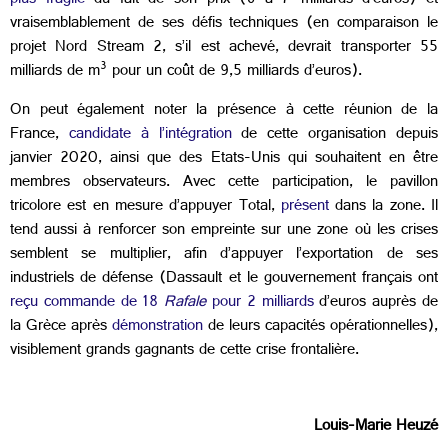
plus fragile
du fait de son prix (6 à 7 milliards d’euros) et
vraisemblablement de ses défis techniques (en comparaison le
projet Nord Stream 2, s’il est achevé, devrait transporter 55
3
milliards de m
pour un coût de 9,5 milliards d’euros).
On peut également noter la présence à cette réunion de la
France,
candidate à l’intégration
de cette organisation depuis
janvier 2020, ainsi que des Etats-Unis qui souhaitent en être
membres observateurs. Avec cette participation, le pavillon
tricolore est en mesure d’appuyer Total,
présent
dans la zone. Il
tend aussi à renforcer son empreinte sur une zone où les crises
semblent se multiplier, afin d’appuyer l’exportation de ses
industriels de défense (Dassault et le gouvernement français ont
reçu commande de 18
Rafale
pour 2 milliards
d’euros auprès de
la Grèce après
démonstration
de leurs capacités opérationnelles),
visiblement grands gagnants de cette crise frontalière.
Louis-Marie Heuzé