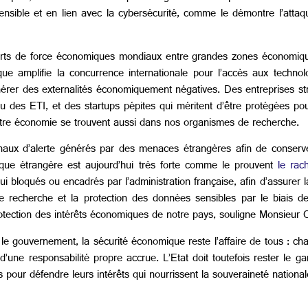
ensible et en lien avec la cybersécurité, comme le démontre l’attaq
rts de force économiques mondiaux entre grandes zones économiques 
que amplifie la concurrence internationale pour l’accès aux technol
nérer des externalités économiquement négatives. Des entreprises str
des ETI, et des startups pépites qui méritent d’être protégées pour
otre économie se trouvent aussi dans nos organismes de recherche.
signaux d’alerte générés par des menaces étrangères afin de conserv
ique étrangère est aujourd’hui très forte comme le prouvent
le rac
i bloqués ou encadrés par l’administration française, afin d’assurer la
 de recherche et la protection des données sensibles par le biais 
 protection des intérêts économiques de notre pays, souligne Monsieur
e gouvernement, la sécurité économique reste l’affaire de tous : ch
s d’une responsabilité propre accrue. L’Etat doit toutefois rester le
s pour défendre leurs intérêts qui nourrissent la souveraineté nationa