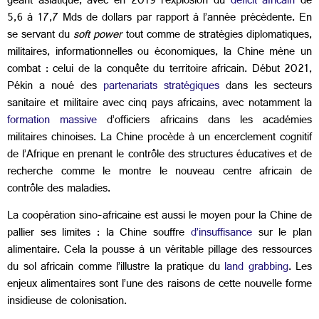
géant asiatique,
avec en 2019 l’explosion du
déficit africain
de
5,6 à 17,7 Mds de dollars par rapport à l’année précédente
. En
se servant du
soft power
tout comme de stratégies diplomatiques,
militaires, informationnelles ou économiques, la Chine mène un
combat : celui de la conquête du territoire africain. Début 2021,
Pékin a noué des
partenariats stratégiques
dans les secteurs
sanitaire et militaire avec cinq pays africains,
avec notamment la
formation massive
d’officiers africains dans les académies
militaires chinoises. La Chine procède à un encerclement cognitif
de l’Afrique en prenant le contrôle des structures éducatives et de
recherche comme le montre le nouveau centre africain de
contrôle des maladies.
La coopération sino-africaine est aussi le moyen pour la Chine de
pallier ses limites : la Chine souffre
d’insuffisance
sur le plan
alimentaire. Cela la pousse à un véritable pillage des ressources
du sol africain comme l’illustre la pratique du
land grabbing
. Les
enjeux alimentaires sont l’une des raisons de cette nouvelle forme
insidieuse de colonisation.