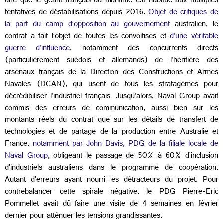
dire que le géant français du maritime est habitué aux multiples
tentatives de déstabilisations depuis 2016.
Objet de critiques de
la part du camp d’opposition au gouvernement
australien, le
contrat a fait l’objet de toutes les convoitises et
d’une véritable
guerre d’influence
, notamment des concurrents directs
(particulièrement suédois et allemands) de l’héritière des
arsenaux français de la Direction des Constructions et Armes
Navales (DCAN), qui usent de tous les stratagèmes pour
décrédibiliser l’industriel français. Jusqu’alors, Naval Group avait
commis des erreurs de communication, aussi bien sur les
montants réels du contrat que sur les détails de transfert de
technologies et de partage de la production entre Australie et
France,
notamment par John Davis, PDG de la filiale locale de
Naval Group
, obligeant le passage de 50% à 60% d’inclusion
d’industriels australiens dans le programme de coopération.
Autant d’erreurs ayant nourri les détracteurs du projet. Pour
contrebalancer cette spirale négative, le PDG Pierre-Eric
Pommellet avait dû faire une visite de 4 semaines en février
dernier pour atténuer les tensions grandissantes.