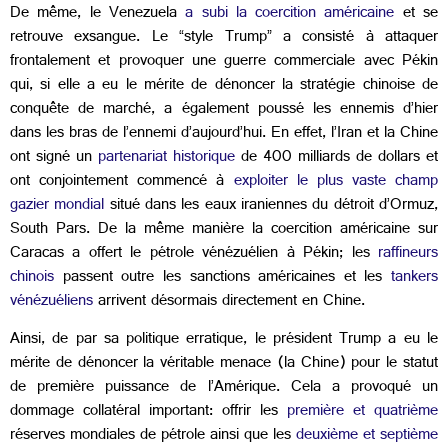
De même, le Venezuela
a subi la coercition américaine
et se
retrouve exsangue. Le “style Trump” a consisté à attaquer
frontalement et provoquer une guerre commerciale avec Pékin
qui, si elle a eu le mérite de dénoncer la stratégie chinoise de
conquête de marché, a également poussé les ennemis d’hier
dans les bras de l’ennemi d’aujourd’hui. En effet, l’Iran et la Chine
ont signé un
partenariat historique
de 400 milliards de dollars et
ont conjointement commencé à
exploiter le plus vaste champ
gazier mondial
situé dans les eaux iraniennes du détroit d’Ormuz,
South Pars. De la même manière la coercition américaine sur
Caracas a offert le pétrole vénézuélien à Pékin; les
raffineurs
chinois
passent outre les sanctions américaines et les
tankers
vénézuéliens
arrivent désormais directement en Chine.
Ainsi, de par sa politique erratique, le président Trump a eu le
mérite de dénoncer la véritable menace (la Chine) pour le statut
de première puissance de l’Amérique. Cela a provoqué un
dommage collatéral important: offrir les
première et quatrième
réserves mondiales de pétrole ainsi que les
deuxième et septième