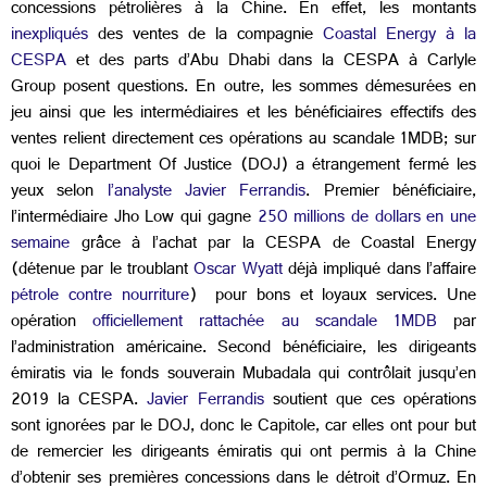
concessions pétrolières à la Chine. En effet, les montants
inexpliqués
des ventes de la compagnie
Coastal Energy à la
CESPA
et des parts d’Abu Dhabi dans la CESPA à Carlyle
Group posent questions. En outre, les sommes démesurées en
jeu ainsi que les intermédiaires et les bénéficiaires effectifs des
ventes relient directement ces opérations au scandale 1MDB; sur
quoi le Department Of Justice (DOJ) a étrangement fermé les
yeux selon
l’analyste Javier Ferrandis
. Premier bénéficiaire,
l’intermédiaire Jho Low qui gagne
250 millions de dollars en une
semaine
grâce à l’achat par la CESPA de Coastal Energy
(détenue par le troublant
Oscar Wyatt
déjà impliqué dans l’affaire
pétrole contre nourriture
) pour bons et loyaux services. Une
opération
officiellement rattachée au scandale 1MDB
par
l’administration américaine. Second bénéficiaire, les dirigeants
émiratis via le fonds souverain Mubadala qui contrôlait jusqu’en
2019 la CESPA.
Javier Ferrandis
soutient que ces opérations
sont ignorées par le DOJ, donc le Capitole, car elles ont pour but
de remercier les dirigeants émiratis qui ont permis à la Chine
d’obtenir ses premières concessions dans le détroit d’Ormuz. En