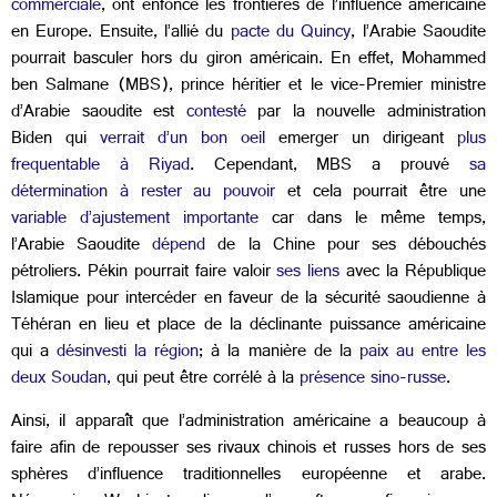
commerciale
, ont enfoncé les frontières de l’influence américaine
en Europe. Ensuite, l’allié du
pacte du Quincy
, l’Arabie Saoudite
pourrait basculer hors du giron américain. En effet, Mohammed
ben Salmane (MBS), prince héritier et le vice-Premier ministre
d’Arabie saoudite est
contesté
par la nouvelle administration
Biden qui
verrait d’un bon oeil
emerger un dirigeant
plus
frequentable à Riyad
. Cependant, MBS a prouvé
sa
détermination à rester au pouvoir
et cela pourrait être une
variable d’ajustement importante
car dans le même temps,
l’Arabie Saoudite
dépend
de la Chine pour ses débouchés
pétroliers. Pékin pourrait faire valoir
ses liens
avec la République
Islamique pour intercéder en faveur de la sécurité saoudienne à
Téhéran en lieu et place de la déclinante puissance américaine
qui a
désinvesti la région
; à la manière de la
paix au entre les
deux Soudan
, qui peut être corrélé à la
présence sino-russe
.
Ainsi, il apparaît que l’administration américaine a beaucoup à
faire afin de repousser ses rivaux chinois et russes hors de ses
sphères d’influence traditionnelles européenne et arabe.