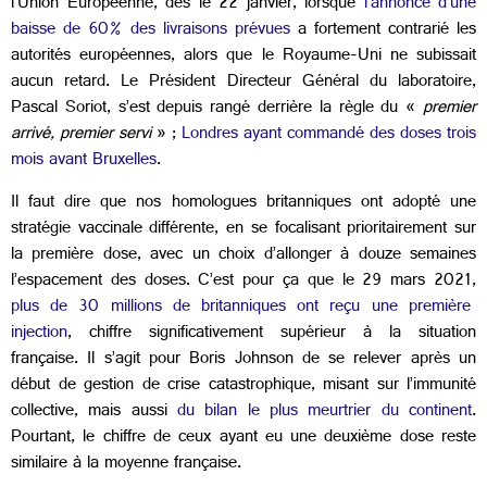
l’Union Européenne, dès le 22 janvier, lorsque
l’annonce d’une
baisse de 60% des livraisons prévues
a fortement contrarié les
autorités européennes, alors que le Royaume-Uni ne subissait
aucun retard. Le Président Directeur Général du laboratoire,
Pascal Soriot, s’est depuis rangé derrière la règle du «
premier
arrivé, premier servi
» ;
Londres ayant commandé des doses trois
mois avant Bruxelles
.
Il faut dire que nos homologues britanniques ont adopté une
stratégie vaccinale différente, en se focalisant prioritairement sur
la première dose, avec un choix d’allonger à douze semaines
l’espacement des doses. C’est pour ça que le 29 mars 2021,
plus de 30 millions de britanniques ont reçu une première
injection
, chiffre significativement supérieur à la situation
française. Il s’agit pour Boris Johnson de se relever après un
début de gestion de crise catastrophique, misant sur l’immunité
collective, mais aussi
du bilan le plus meurtrier du continent
.
Pourtant, le chiffre de ceux ayant eu une deuxième dose reste
similaire à la moyenne française.