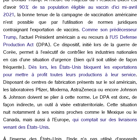
par Donald Trump. À l’heure où l’objectif du Président Biden est
d’avoir
90% de sa population éligible au vaccin d’ici mi-avril
2021
, la bonne tenue de la campagne de vaccination américaine
n’est possible que par l’utilisation de normes juridiques
contraignant l’exportation de vaccins.
Comme son prédécesseur
Trump
, l’actuel Président américain a eu recours à
l’US Defense
Production Act
(DPA). Ce dispositif, initié lors de la guerre de
Corée, permet à l’exécutif de contrôler les industries nationales
en cas d’une situation d’urgence (bien qu’il soit utilisé de façon
fréquente).
Dès lors, les États-Unis bloquent les exportations
pour mettre à profit toutes leurs productions à leur service
.
Disposant de centres de fabrication présents sur le sol américain,
les laboratoires Pfizer, Moderna, AstraZeneca ou encore Johnson
& Johnson doivent se plier à cette norme. Le DPA est donc, de
façon indirecte, un outil à visée extraterritoriale. Cette situation
nuit notamment à ses voisins proches comme le Mexique ou le
Canada, mais aussi à l’Europe,
qui comptait sur des livraisons
venant des États-Unis
.
À l’inverse des États-Unis, l’Inde n’a pas utilisé d’appareils