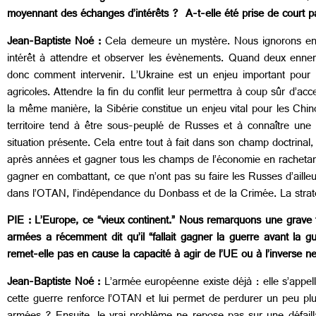
moyennant des échanges d’intérêts ? A-t-elle été prise de court pa
Jean-Baptiste Noé :
Cela demeure un mystère. Nous ignorons encor
intérêt à attendre et observer les évènements. Quand deux ennemi
donc comment intervenir. L’Ukraine est un enjeu important pou
agricoles. Attendre la fin du conflit leur permettra à coup sûr d’ac
la même manière, la Sibérie constitue un enjeu vital pour les Chi
territoire tend à être sous-peuplé de Russes et à connaître une p
situation présente. Cela entre tout à fait dans son champ doctrinal,
après années et gagner tous les champs de l’économie en rachetan
gagner en combattant, ce que n’ont pas su faire les Russes d’aille
dans l’OTAN, l’indépendance du Donbass et de la Crimée. La strat
PIE : L’Europe, ce “vieux continent.” Nous remarquons une grave f
armées a récemment dit qu’il “fallait gagner la guerre avant la
remet-elle pas en cause la capacité à agir de l’UE ou à l’inverse n
Jean-Baptiste Noé :
L’armée européenne existe déjà : elle s’appe
cette guerre renforce l’OTAN et lui permet de perdurer un peu plu