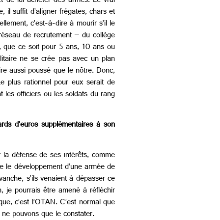
et de lui acheter des armes. Le vrai
 suffit d’aligner frégates, chars et
llement, c’est-à-dire à mourir s’il le
un réseau de recrutement – du collège
, que ce soit pour 5 ans, 10 ans ou
ilitaire ne se crée pas avec un plan
aire aussi poussé que le nôtre. Donc,
 plus rationnel pour eux serait de
les officiers ou les soldats du rang
ards d’euros supplémentaires à son
 la défense de ses intérêts, comme
êche le développement d’une armée de
evanche, s’ils venaient à dépasser ce
, je pourrais être amené à réfléchir
ique, c’est l’OTAN. C’est normal que
 ne pouvons que le constater.