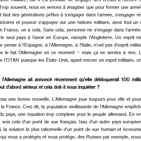
ce militaire, car il est possible de dégager des crédits à l’armée 
op souvent, nous en venons à imaginer que pour former une armée, il
 il faut des générations prêtes à s’engager dans l’armée, s’engager rée
 victoires et pouvoir s’appuyer sur une histoire militaire, avoir tout 
 En France, on a cela. Sans cela, personne ne s’engage dans l’armée
t le seul pays à l’avoir en Europe, excepté l’Angleterre. Un esprit m
pense à l’Espagne, à l’Allemagne, à l’Italie, n’ont pas d’esprit milit
 le fait l’Allemagne en ce moment – mais ça ne servira à rien. Le
l’OTAN puisque les États-Unis, ayant encore un esprit militaire, ont 
l’Allemagne ait annoncé récemment qu’elle débloquerait 100 milli
t d’abord sérieux et cela doit-il nous inquiéter ?
s une bonne nouvelle. L’Allemagne joue toujours pour elle et pour
la France. Ceci dit, la population vieillissante de l’Allemagne emp
res du pays, une équation trop complexe pour le peuple allemand. En r
e vois cela d’un point de vue français. Issu d’un autre pays européen
i, la solution la plus rationnelle d’un point de vue humain et économ
” qui nous a protégés et nous protège, des Russes par exemple, nous