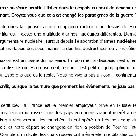
’arme nucléaire semblait flotter dans les esprits au point de devenir u
étenant. Croyez-vous que cela ait changé les paradigmes de la guerre 
nte nous fait penser à un champignon radioactif au-dessus de Hi
itaires. Il existe une multitude d’armes nucléaires différentes. Dern
argumentaire nucléaire, surtout depuis l’élaboration d’armes nucléa
ables depuis des sous-marins, à des fins destructrices de villes côtiè
suasion est un usage du nucléaire. En somme, la dissuasion est offe
de la dissuasion. Heureusement, le conflit est petit et géographiqueme
i. Espérons que ça le reste. Nous ne vivons pas un conflit continenta
conflit, puisque la tournure que prennent les évènements ne joue pas 
 certitude. La France est le premier employeur privé en Russie 
dans l’économie russe. Tous les pays européens avaient intérêt à ce
ands qui récupéreront les marchés. Ils ont opéré un très bon coup
ais, et notre départ ne changera en rien la position de Poutine. In
 Comble du ridicule, les chats russes ont même été interdits des co