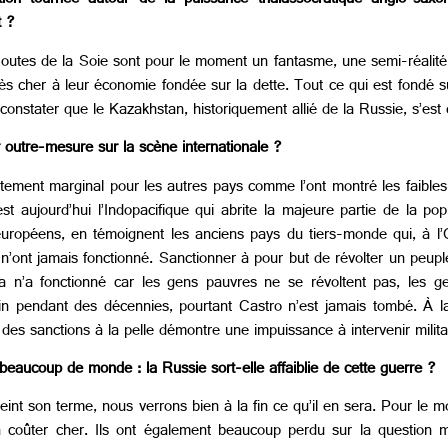
ion tournée autour de la puissance thalassocratique anglo-saxon
t ?
s Routes de la Soie sont pour le moment un fantasme, une semi-réali
rès cher à leur économie fondée sur la dette. Tout ce qui est fondé s
onstater que le Kazakhstan, historiquement allié de la Russie, s’est dé
r outre-mesure sur la scène internationale ?
istement marginal pour les autres pays comme l’ont montré les faibl
 aujourd’hui l’Indopacifique qui abrite la majeure partie de la po
européens, en témoignent les anciens pays du tiers-monde qui, à l
ns n’ont jamais fonctionné. Sanctionner à pour but de révolter un peu
ela n’a fonctionné car les gens pauvres ne se révoltent pas, les ge
in pendant des décennies, pourtant Castro n’est jamais tombé. À l
er des sanctions à la pelle démontre une impuissance à intervenir milit
 beaucoup de monde : la Russie sort-elle affaiblie de cette guerre ?
 atteint son terme, nous verrons bien à la fin ce qu’il en sera. Pour le 
oûter cher. Ils ont également beaucoup perdu sur la question mor