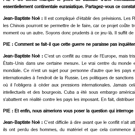
PIE : Ce conflit marque le point de bascule d’une mondialisat
essentiellement continentale eurasiatique. Partagez-vous ce consta
Jean-Baptiste Noé :
Il est compliqué d’établir des prévisions. Le
les Chinois pourront se permettre de le faire, car ce projet coûte t
moment ou un autre. Soyons donc prudents à ce jeu-là. Il suffit de c
PIE : Comment se fait-il que cette guerre ne paraisse pas inquiéte
Jean-Baptiste Noé :
C’est un conflit au cœur de l’Europe, mais tr
États-Unis dans une certaine mesure. Le vrai centre du monde est
mondiale. Ce n’est un sujet pour personne d’autre que les pays 
internationales à l’endroit de la Russie. Les politiques de sanctio
où il l’obligera à céder aux pressions internationales. Jamais c
intellectuels et des bourgeois. Cuba a été sous embargo américa
s’abattent en réalité contre les pays les imposant. En fait, distribu
PIE : Et enfin, nous aimerions vous poser la question qui interroge
Jean-Baptiste Noé :
C’est difficile à dire avant que le conflit n’ait
ils ont perdu des hommes, du matériel et que cela commence à c