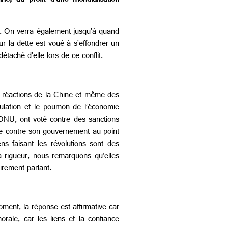
ne, au profit d’une mondialisation
té. On verra également jusqu’à quand
ur la dette est voué à s’effondrer un
taché d’elle lors de ce conflit.
es réactions de la Chine et même des
pulation et le poumon de l’économie
’ONU, ont voté contre des sanctions
ple contre son gouvernement au point
ns faisant les révolutions sont des
a rigueur, nous remarquons qu’elles
airement parlant.
moment, la réponse est affirmative car
ale, car les liens et la confiance