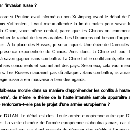
r l’invasion russe ?
e si Poutine avait informé ou non Xi Jinping avant le début de l’o
s s’affrontent, il vaut mieux attendre la fin du match pour savoir 
r la Chine, voire même central, parce que les Chinois ont comme
centuer le rachat de terres arables. Les Ukrainiens ont besoin d’arge
nois. À la place des Russes, je serai inquiet. Une épée de Damoclès
résence exponentielle de Chinois. Ainsi donc, la Chine est pour l’i
 à savoir gagner sans combattre. La Chine fuit le conflit armé, elle 
t ses concurrents et soumettant des pays. Selon eux, cela vaut mie
urs. Les Russes n’auraient pas dû attaquer. Sans combattre, ils aurai
égie russe a été mauvaise à bien des égards.
aiblesse morale dans sa manière d’appréhender les conflits à haute 
 guerre”, de même le thème de la haute intensité semble apparaîtr
e renforcera-t-elle pas le projet d’une armée européenne ?
lle l’OTAN. Le débat est clos. Toute armée européenne autre que l’
s. La vieille chimère de l’armée européenne n’aboutira jamais, car 