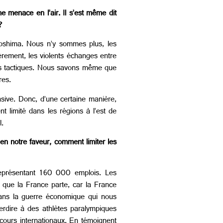
ne menace en l’air. Il s’est même dit
?
roshima. Nous n’y sommes plus, les
ièrement, les violents échanges entre
ires tactiques. Nous savons même que
res.
nsive. Donc, d’une certaine manière,
nt limité dans les régions à l’est de
l.
en notre faveur, comment limiter les
représentant 160 000 emplois. Les
 que la France parte, car la France
 dans la guerre économique qui nous
terdire à des athlètes paralympiques
ncours internationaux. En témoignent