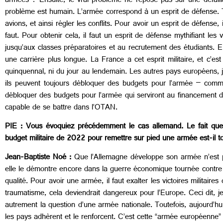
armées ? Ensuite, le vrai problème ne repose pas sur une défaillan
problème est humain. L’armée correspond à un esprit de défense. Tr
avions, et ainsi régler les conflits. Pour avoir un esprit de défense,
faut. Pour obtenir cela, il faut un esprit de défense mythifiant les
jusqu’aux classes préparatoires et au recrutement des étudiants.
une carrière plus longue. La France a cet esprit militaire, et c’es
quinquennal, ni du jour au lendemain. Les autres pays européens, je 
ils peuvent toujours débloquer des budgets pour l’armée – comme
débloquer des budgets pour l’armée qui serviront au financement de 
capable de se battre dans l’OTAN.
PIE : Vous évoquiez précédemment le cas allemand. Le fait que 
budget militaire de 2022 pour remettre sur pied une armée est-il tou
Jean-Baptiste Noé :
Que l’Allemagne développe son armée n’est pa
elle le démontre encore dans la guerre économique tournée contre 
qualité. Pour avoir une armée, il faut exalter les victoires militai
traumatisme, cela deviendrait dangereux pour l’Europe. Ceci dit, j
autrement la question d’une armée nationale. Toutefois, aujourd’hu
les pays adhèrent et le renforcent. C’est cette “armée européenne