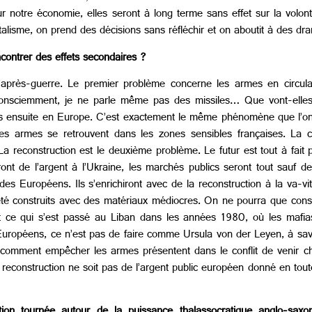
otre économie, elles seront à long terme sans effet sur la volont
alisme, on prend des décisions sans réfléchir et on aboutit à des dr
encontrer des effets secondaires ?
’après-guerre. Le premier problème concerne les armes en circula
nconsciemment, je ne parle même pas des missiles… Que vont-elles 
ues ensuite en Europe. C’est exactement le même phénomène que l’o
ces armes se retrouvent dans les zones sensibles françaises. La 
 La reconstruction est le deuxième problème. Le futur est tout à fait
nt de l’argent à l’Ukraine, les marchés publics seront tout sauf de
 des Européens. Ils s’enrichiront avec de la reconstruction à la va-
été construits avec des matériaux médiocres. On ne pourra que const
est ce qui s’est passé au Liban dans les années 1980, où les mafi
 Européens, ce n’est pas de faire comme Ursula von der Leyen, à savoi
r comment empêcher les armes présentent dans le conflit de venir ch
 reconstruction ne soit pas de l’argent public européen donné en tout