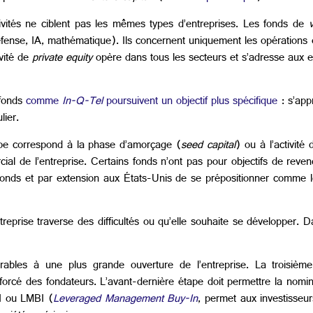
ivités ne ciblent pas les mêmes types d’entreprises. Les fonds de
éfense, IA, mathématique). Ils concernent uniquement les opérations
ivité de
private equity
opère dans tous les secteurs et s’adresse aux 
fonds
comme
In-Q-Tel
poursuivent un objectif plus spécifique
: s’app
lier.
tape correspond à la phase d’amorçage (
seed capital
) ou à l’activité
al de l’entreprise. Certains fonds n’ont pas pour objectifs de revend
 fonds et par extension aux États-Unis de se prépositionner comme l
reprise traverse des difficultés ou qu’elle souhaite se développer. D
ables à une plus grande ouverture de l’entreprise. La troisiè
orcé des fondateurs. L’avant-dernière étape doit permettre la nomin
BI ou LMBI (
Leveraged Management Buy-In
, permet aux investisseur