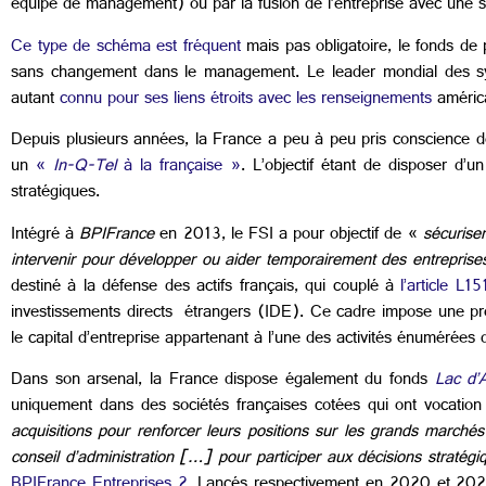
équipe de management) ou par la fusion de l’entreprise avec une s
Ce type de schéma est fréquent
mais pas obligatoire, le fonds de 
sans changement dans le management. Le leader mondial des sys
autant
connu pour ses liens étroits avec les renseignements
américa
Depuis plusieurs années, la France a peu à peu pris conscience de
un
«
In-Q-Tel
à la française »
. L’objectif étant de disposer d’u
stratégiques.
Intégré à
BPIFrance
en 2013, le FSI a pour objectif de «
sécuriser
intervenir pour développer ou aider temporairement des entreprises
destiné à la défense des actifs français, qui couplé à
l’article L1
investissements directs étrangers (IDE). Ce cadre impose une proc
le capital d’entreprise appartenant à l’une des activités énumérées
Dans son arsenal, la France dispose également du fonds
Lac d’
uniquement dans des sociétés françaises cotées qui ont vocation 
acquisitions pour renforcer leurs positions sur les grands marchés
conseil d’administration […] pour participer aux décisions stratégi
BPIFrance Entreprises 2
. Lancés respectivement en 2020 et 2022, 