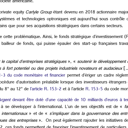
ociété américaine.
private equity
Carlyle Group
étant devenu en 2018 actionnaire major
tèmes et technologies optroniques est aujourd’hui sous contrôle
ins que pour ses acquisitions stratégiques dans certains secteurs.
 cette problématique. Ainsi, le
fonds stratégique d’investissement 
n bailleur de fonds, qui puisse épauler des start-up françaises tra
 le capital d’entreprises stratégiques
», «
soutenir le développement
 à fort potentiel ou des projets industriels novateurs et audacieux
[…
51-3 du code monétaire et financier
permet d’ériger un cadre régleme
édure d’autorisation préalable lorsque des investisseurs étrangers 
 du 8° au 12° de
l'article R. 153-2
et à l'article
R. 153-5
du code monét
Argent
devant être doté d’une capacité de 10 milliards d’euros à t
à se développer à l’international. L’un de ses objectifs est de «
f
 internationaux
» et de «
s’impliquer dans la gouvernance des ent
ques des entreprises
».
On peut également rajouter les initiatives 
ces fonds permettent de favoriser l’investissement de particuliers 