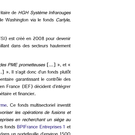
itaire de
HGH Système Infrarouges
 de Washington via le fonds
Carlyle
,
(FSI) est créé en 2008 pour devenir
vaillant dans des secteurs hautement
 des PME prometteuses
[…] », et «
] ». Il s’agit donc d’un fonds plutôt
ntaire garantissant le contrôle des
en France (IEF) décident d’intégrer
aire et financier.
erme
. Ce fonds multisectoriel investit
avoriser les opérations de fusions et
reprises en recherchant un siège au
des fonds
BPIFrance Entreprises 1
et
dans un portefeuille d’environ 1500