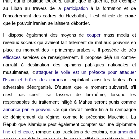
mûr, qui la pratique toujours, autant que la guérilla, par exemple
au Liban au travers de la
participation
à la formation et de
l’encadrement des cadres du Hezbollah, il est difficile de croire
que le pouvoir iranien se laissera déborder.
Il dispose également des moyens de
couper
mass media et
réseaux sociaux qui avaient fait tellement de mal aux pouvoirs en
place au moment des « printemps arabes ». Il possède de très
efficaces
services de renseignement. Il propose déjà un contre-
narratif à destination des opinions publiques nationales et
musulmanes, «
attaquer le voile est un prétexte pour attaquer
l’Islam et brûler des corans
», exploitant ainsi les fautes d’un
adversaire désorganisé. D’autant que le moment subversif, s’il
n’est pas cueilli, se tassera de lui-même, lorsque les
responsables du traitement infligé à Mahsa seront punis comme
annoncé par le pouvoir
. Ce qui devrait mettre fin à la campagne
de dénigrement du régime, comme le préconise Mucchielli. La
République islamique peut également compter sur une diplomatie
fine
et
efficace
, rompue aux tractations de couloirs, qui
amoindrit