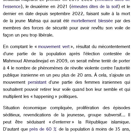
séditieux majeurs. Le premier en 2019-2020 (
émeutes dites de
l’essence
), le deuxième en 2021 (
émeutes dites de la soif
) et le
dernier en date depuis septembre 2022, faisant suite à la mort
de la jeune Mahsa qui aurait été
mortellement blessée
par des
membres des forces de sécurité pour avoir revêtu son voile de
façon un peu trop libérale.
En comptant le «
mouvement vert
», résultat du mécontentement
d’une partie de la population après l’élection contestée de
Mahmoud Ahmadinejad en 2009, on serait même tenté de porter
à 4 le nombre de phénomènes de révolte violente contre l’autorité
publique iranienne en un peu plus de 20 ans. À cela, s’ajoute un
mouvement
persistant
d’une partie des femmes iraniennes qui
souhaitent pouvoir retirer leur voile quand bon leur semble et qui
multiplient les « happening » politiques.
Situation économique compliquée, prolifération des épisodes
séditieux, revendications de la jeunesse, groupe subversif… Il
peut être séduisant « d’enterrer » la République islamique.
D’autant que
près de 60 %
de la population à moins de 35 ans,