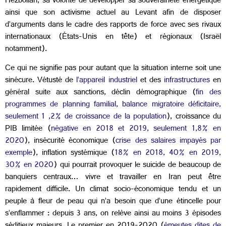
Hezbollah, sa volonté de développer sa souveraineté énergétique
ainsi que son activisme actuel au Levant afin de disposer
d’arguments dans le cadre des rapports de force avec ses rivaux
internationaux (États-Unis en tête) et régionaux (Israël
notamment).
Ce qui ne signifie pas pour autant que la situation interne soit une
sinécure. Vétusté de
l’appareil industriel
et des
infrastructures
en
général suite aux sanctions, déclin démographique (
fin des
programmes de planning familial
,
balance migratoire déficitaire,
seulement 1 ,2% de croissance de la population
), croissance du
PIB limitée (
négative en 2018 et 2019, seulement 1,8% en
2020
), insécurité économique (
crise des salaires impayés par
exemple
), inflation systémique (
18% en 2018, 40% en 2019,
30% en 2020
) qui pourrait provoquer le suicide de beaucoup de
banquiers centraux… vivre et travailler en Iran peut être
rapidement difficile. Un climat socio-économique tendu et un
peuple à fleur de peau qui n’a besoin que d’une étincelle pour
s’enflammer : depuis 3 ans, on relève ainsi au moins 3 épisodes