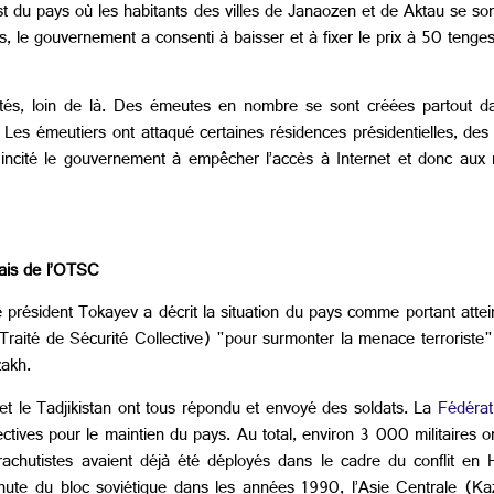
 du pays où les habitants des villes de Janaozen et de Aktau se son
es, le gouvernement a consenti à baisser et à fixer le prix à 50 teng
és, loin de là. Des émeutes en nombre se sont créées partout dan
 Les émeutiers ont attaqué certaines résidences présidentielles, de
incité le gouvernement à empêcher l’accès à Internet et donc aux
iais de l’OTSC
président Tokayev a décrit la situation du pays comme portant atteinte
Traité de Sécurité Collective) "pour surmonter la menace terroriste
azakh.
n et le Tadjikistan ont tous répondu et envoyé des soldats. La
Fédérat
tives pour le maintien du pays. Au total, environ 3 000 militaires ont
achutistes avaient déjà été déployés dans le cadre du conflit en 
hute du bloc soviétique dans les années 1990, l’Asie Centrale (Kaz