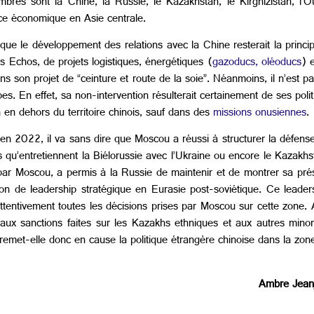
res sont la Chine, la Russie, le Kazakhstan, le Kirghizistan, l'Ou
nce économique en Asie centrale.
e le développement des relations avec la Chine resterait la principal
es Echos, de projets logistiques, énergétiques (
gazoducs, oléoducs
) 
s son projet de “ceinture et route de la soie”. Néanmoins, il n’est p
es. En effet, sa non-intervention résulterait certainement de ses polit
n en dehors du territoire chinois, sauf dans des
missions onusiennes
.
n 2022, il va sans dire que Moscou a réussi à structurer la défense e
 qu’entretiennent la Biélorussie avec l’Ukraine ou encore le Kazakhst
 par Moscou, a permis à la Russie de maintenir et de montrer sa prése
tion de
leadership stratégique en Eurasie post-soviétique. Ce leader
ttentivement toutes les décisions prises par Moscou sur cette zone. A
é aux sanctions faites sur les Kazakhs ethniques et aux autres min
remet-elle donc en cause la politique étrangère chinoise dans la zon
Ambre Jean