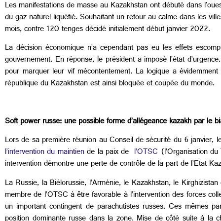
Les manifestations de masse au Kazakhstan ont débuté dans l'ouest
du gaz naturel liquéfié. Souhaitant un retour au calme dans les vill
mois, contre 120 tenges décidé initialement début janvier 2022.
La décision économique n’a cependant pas eu les effets escompt
gouvernement. En réponse, le président a imposé l’état d’urgence.
pour marquer leur vif mécontentement. La logique a évidemment 
république du Kazakhstan est ainsi bloquée et coupée du monde.
Soft power russe: une possible forme d’allégeance kazakh par le b
Lors de sa première réunion au Conseil de sécurité du 6 janvier, le 
l’intervention du maintien
de la paix de
l’OTSC
(l’Organisation du 
intervention démontre une perte de contrôle de la part de l’Etat K
La Russie, la Biélorussie, l’Arménie, le Kazakhstan, le Kirghizista
membre de l’OTSC à être favorable à l’intervention des forces collec
un important contingent de parachutistes russes. Ces mêmes par
position dominante russe dans la zone. Mise de côté suite à la c