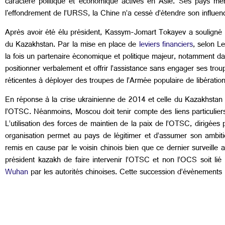
caractère politique et économique actives en Asie. Ses pays memb
l'effondrement de l’URSS, la Chine n’a cessé d’étendre son influe
Après avoir été élu président, Kassym-Jomart Tokayev a souligné qu
du Kazakhstan. Par la mise en place de
leviers financiers
, selon L
la fois un partenaire économique et politique majeur, notamment dan
positionner verbalement et offrir l’assistance sans engager ses troup
réticentes à déployer des troupes de l’Armée populaire de libératio
En réponse à la crise ukrainienne de 2014 et celle du Kazakhstan e
l’OTSC. Néanmoins, Moscou doit tenir compte des liens particuliers
L’utilisation des forces de maintien de la paix de l’OTSC, dirigées
organisation permet au pays de légitimer et d’assumer son ambi
remis en cause par le voisin chinois bien que ce dernier surveille a
président kazakh de faire intervenir l’OTSC et non l’OCS soit li
Wuhan
par les autorités chinoises. Cette succession d’évènements 