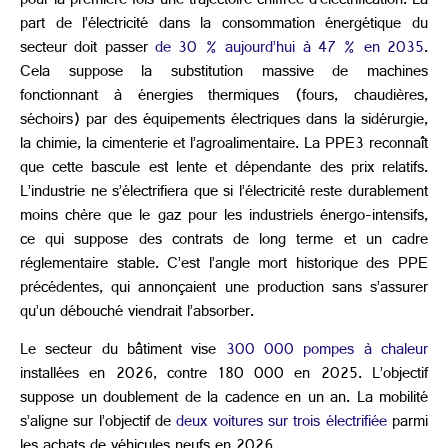
pour la première fois une trajectoire chiffrée d’électrification. La
part de l’électricité dans la consommation énergétique du
secteur doit passer
de 30 % aujourd’hui à 47 % en 2035
.
Cela suppose la substitution massive de machines
fonctionnant à énergies thermiques (fours, chaudières,
séchoirs) par des équipements électriques dans la sidérurgie,
la chimie, la cimenterie et l’agroalimentaire. La PPE3 reconnaît
que cette bascule est lente et dépendante des prix relatifs.
L’industrie ne s’électrifiera que si l’électricité reste durablement
moins chère que le gaz pour les industriels énergo-intensifs,
ce qui suppose des contrats de long terme et un cadre
réglementaire stable. C’est l’angle mort historique des PPE
précédentes, qui annonçaient une production sans s’assurer
qu’un débouché viendrait l’absorber.
Le secteur du bâtiment vise
300 000 pompes à chaleur
installées en 2026, contre 180 000 en 2025. L’objectif
suppose un doublement de la cadence en un an. La mobilité
s’aligne sur l’objectif de
deux voitures sur trois électrifiée
parmi
les achats de véhicules neufs en 2026.