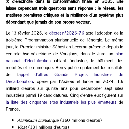
% d’électricité dans la consommation finale en 2035. Elle
laisse cependant trois questions sans réponse : le réseau, les
matières premières critiques et la résilience d’un système plus
dépendant que jamais de son propre vecteur.
Le 13 février 2026, le
décret n°2026-76
acte l’adoption de la
troisième Programmation pluriannuelle de l’énergie. Le même
jour, le Premier ministre Sébastien Lecornu présente depuis la
centrale hydroélectrique de Vouglans, dans le Jura, un
plan
national d’électrification
ciblant l’industrie, le bâtiment, les
mobilités et le numérique. Bercy publie également les résultats
de l’
appel d’offres Grands Projets Industriels de
Décarbonation
, opéré par l’
Ademe
et lancé en 2024, 1,6
milliard d’euros sur quinze ans pour décarboner sept sites
industriels parmi 19 candidatures. Cinq d’entre eux figurent sur
la liste des cinquante sites industriels les plus émetteurs
de
France.
Aluminium Dunkerque
(360 millions d’euros)
Vicat
(331 millions d’euros)