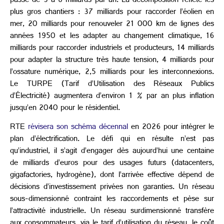
passe de 3 à 8 milliards par an. La décomposition reflète les
plus gros chantiers : 37 milliards pour raccorder l’éolien en
mer, 20 milliards pour renouveler 21 000 km de lignes des
années 1950 et les adapter au changement climatique, 16
milliards pour raccorder industriels et producteurs, 14 milliards
pour adapter la structure très haute tension, 4 milliards pour
l’ossature numérique, 2,5 milliards pour les interconnexions.
Le TURPE (Tarif d’Utilisation des Réseaux Publics
d’Électricité) augmentera d’environ 1 % par an plus inflation
jusqu’en 2040 pour le résidentiel.
RTE
révisera son schéma décennal
en 2026 pour intégrer le
plan d’électrification. Le défi qui en résulte n’est pas
qu’industriel, il s’agit d’engager dès aujourd’hui une centaine
de milliards d’euros pour des usages futurs (datacenters,
gigafactories, hydrogène), dont l’arrivée effective dépend de
décisions d’investissement privées non garanties. Un réseau
sous-dimensionné contraint les raccordements et pèse sur
l’attractivité industrielle. Un réseau surdimensionné transfère
aux consommateurs, via le tarif d’utilisation du réseau, le coût