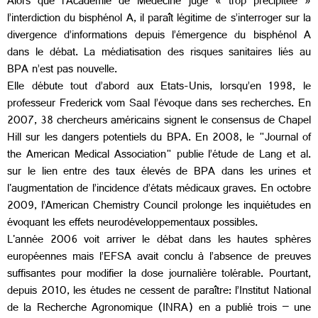
Alors que l’Académie de Médecine juge « trop précipitée »
l’interdiction du bisphénol A, il paraît légitime de s’interroger sur la
divergence d’informations depuis l’émergence du bisphénol A
dans le débat. La médiatisation des risques sanitaires liés au
BPA n’est pas nouvelle.
Elle débute tout d’abord aux Etats-Unis, lorsqu’en 1998, le
professeur Frederick vom Saal l’évoque dans ses recherches. En
2007, 38 chercheurs américains signent le consensus de Chapel
Hill sur les dangers potentiels du BPA. En 2008, le "Journal of
the American Medical Association" publie l’étude de Lang et al.
sur le lien entre des taux élevés de BPA dans les urines et
l'augmentation de l’incidence d’états médicaux graves. En octobre
2009, l’American Chemistry Council prolonge les inquiétudes en
évoquant les effets neurodéveloppementaux possibles.
L'année 2006 voit arriver le débat dans les hautes sphères
européennes mais l’EFSA avait conclu à l’absence de preuves
suffisantes pour modifier la dose journalière tolérable. Pourtant,
depuis 2010, les études ne cessent de paraître: l’Institut National
de la Recherche Agronomique (INRA) en a publié trois – une