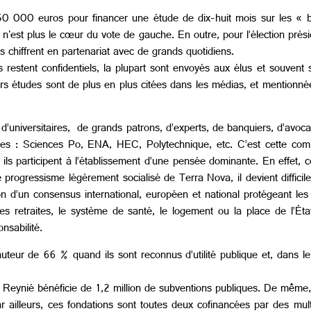
150 000 euros pour financer une étude de dix-huit mois sur les « 
n'est plus le cœur du vote de gauche. En outre, pour l’élection prési
s chiffrent en partenariat avec de grands quotidiens.
estent confidentiels, la plupart sont envoyés aux élus et souvent 
urs études sont de plus en plus citées dans les médias, et mentionn
’universitaires, de grands patrons, d’experts, de banquiers, d’avocat
s : Sciences Po, ENA, HEC, Polytechnique, etc. C’est cette compos
se ils participent à l’établissement d’une pensée dominante. En effet, 
e progressisme légèrement socialisé de Terra Nova, il devient difficil
tion d’un consensus international, européen et national protégeant les
s retraites, le système de santé, le logement ou la place de l’État. 
nsabilité.
uteur de 66 % quand ils sont reconnus d’utilité publique et, dans leu
que Reynié bénéficie de 1,2 million de subventions publiques. De même
Par ailleurs, ces fondations sont toutes deux cofinancées par des m