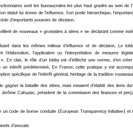
ctionnaires sont les bureaucrates les plus haut gradés au sein de l'a
Son statut lui donne de l'influence. Son poste hiérarchique, l’import
ncède d’importants pouvoirs de décision.
ofilent de nouveaux « grossistes à idées » se déclarant comme indép
oluant dans les mêmes milieux d'influence et de décision. Le lo
t l'élaboration, l'application ou l'interprétation de mesures légis
 ». En clair, le rôle d'un lobby est d'infléchir une norme, d'en cr
dre un intérêt prédéterminé. En France, cette pratique y est accomp
ion spécifique de l'intérêt général, héritage de la tradition rousseaui
de gagner la bataille des idées, mais essaient d'établir des liens 
, Jérôme Cahuzac, président de la commission des finances et perç
un code de bonne conduite (European Transparency Initiative) et rec
binets d’avocats