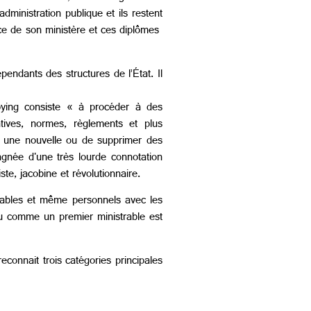
dministration publique et ils restent
ance de son ministère et ces diplômes
endants des structures de l’État. Il
bbying consiste « à procéder à des
latives, normes, règlements et plus
éer une nouvelle ou de supprimer des
agnée d'une très lourde connotation
ste, jacobine et révolutionnaire.
durables et même personnels avec les
u comme un premier ministrable est
onnait trois catégories principales