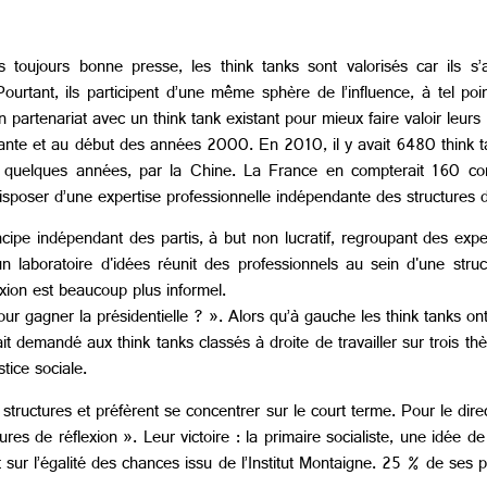
toujours bonne presse, les think tanks sont valorisés car ils s’a
 Pourtant, ils participent d’une même sphère de l’influence, à tel p
 partenariat avec un think tank existant pour mieux faire valoir leurs i
oixante et au début des années 2000. En 2010, il y avait 6480 think
uis quelques années, par la Chine. La France en compterait 160 
isposer d’une expertise professionnelle indépendante des structures de
incipe indépendant des partis, à but non lucratif, regroupant des exp
n laboratoire d'idées réunit des professionnels au sein d'une struc
xion est beaucoup plus informel.
r gagner la présidentielle ? ». Alors qu’à gauche les think tanks ont
t demandé aux think tanks classés à droite de travailler sur trois thèm
stice sociale.
 structures et préfèrent se concentrer sur le court terme. Pour le dire
es de réflexion ». Leur victoire : la primaire socialiste, une idée 
 sur l’égalité des chances issu de l’Institut Montaigne. 25 % de ses pr