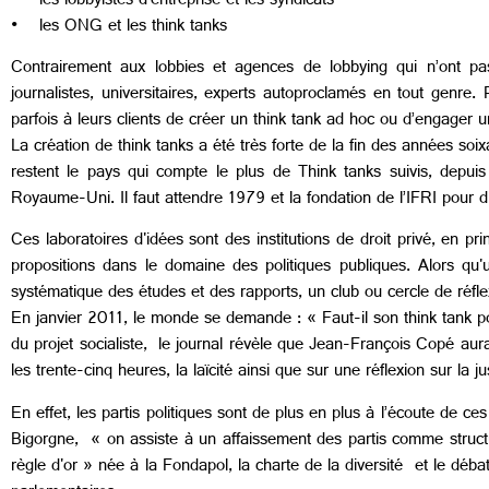
• les lobbyistes d’entreprise et les syndicats
• les ONG et les think tanks
Contrairement aux lobbies et agences de lobbying qui n’ont pas 
journalistes, universitaires, experts autoproclamés en tout genre.
parfois à leurs clients de créer un think tank ad hoc ou d’engager un
La création de think tanks a été très forte de la fin des années s
restent le pays qui compte le plus de Think tanks suivis, dep
Royaume-Uni. Il faut attendre 1979 et la fondation de l’IFRI pour d
Ces laboratoires d'idées sont des institutions de droit privé, en pr
propositions dans le domaine des politiques publiques. Alors qu'u
systématique des études et des rapports, un club ou cercle de réfle
En janvier 2011, le monde se demande : « Faut-il son think tank pou
du projet socialiste, le journal révèle que Jean-François Copé aurai
les trente-cinq heures, la laïcité ainsi que sur une réflexion sur la ju
En effet, les partis politiques sont de plus en plus à l’écoute de ces
Bigorgne, « on assiste à un affaissement des partis comme structur
règle d'or » née à la Fondapol, la charte de la diversité et le débat