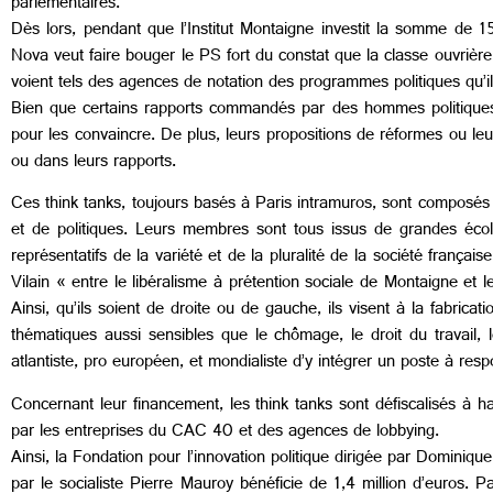
parlementaires.
Dès lors, pendant que l’Institut Montaigne investit la somme de 
Nova veut faire bouger le PS fort du constat que la classe ouvrière 
voient tels des agences de notation des programmes politiques qu’il
Bien que certains rapports commandés par des hommes politiques r
pour les convaincre. De plus, leurs propositions de réformes ou le
ou dans leurs rapports.
Ces think tanks, toujours basés à Paris intramuros, sont composés d
et de politiques. Leurs membres sont tous issus de grandes école
représentatifs de la variété et de la pluralité de la société françai
Vilain « entre le libéralisme à prétention sociale de Montaigne et l
Ainsi, qu’ils soient de droite ou de gauche, ils visent à la fabrica
thématiques aussi sensibles que le chômage, le droit du travail, le
atlantiste, pro européen, et mondialiste d’y intégrer un poste à respo
Concernant leur financement, les think tanks sont défiscalisés à ha
par les entreprises du CAC 40 et des agences de lobbying.
Ainsi, la Fondation pour l’innovation politique dirigée par Domini
par le socialiste Pierre Mauroy bénéficie de 1,4 million d’euros. 