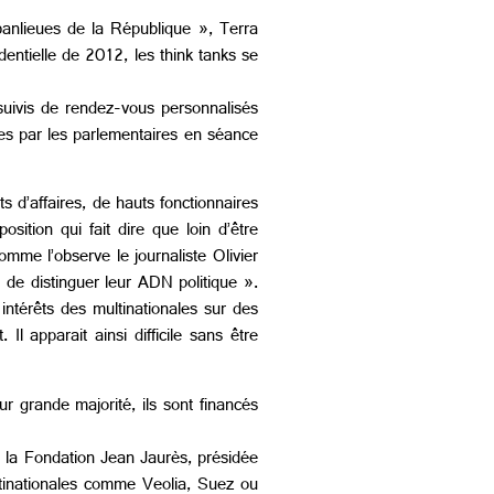
banlieues de la République », Terra
dentielle de 2012, les think tanks se
suivis de rendez-vous personnalisés
ées par les parlementaires en séance
s d’affaires, de hauts fonctionnaires
ition qui fait dire que loin d’être
comme l’observe le journaliste Olivier
e de distinguer leur ADN politique ».
 intérêts des multinationales sur des
Il apparait ainsi difficile sans être
r grande majorité, ils sont financés
, la Fondation Jean Jaurès, présidée
ultinationales comme Veolia, Suez ou