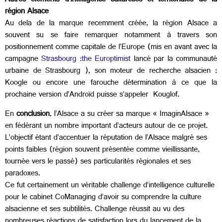
Autres éléments d’intelligence culturelles et territoriales de la
région Alsace
Au dela de la marque recemment créée, la région Alsace a
souvent su se faire remarquer notamment à travers son
positionnement comme capitale de l’Europe (mis en avant avec la
campagne
Strasbourg :the Europtimist
lancé par la communauté
urbaine de Strasbourg ), son moteur de recherche alsacien :
Koogle ou encore une farouche détermination à ce que la
prochaine version d’Androïd puisse s’appeler Kouglof.
En
conclusion
, l’Alsace a su créer sa marque « ImaginAlsace »
en fédérant un nombre important d’acteurs autour de ce projet.
L’objectif étant d’accentuer la réputation de l’Alsace malgré ses
points faibles (région souvent présentée comme vieillissante,
tournée vers le passé) ses particularités régionales et ses
paradoxes.
Ce fut certainement un véritable challenge d’intelligence culturelle
pour le cabinet CoManaging d’avoir su comprendre la culture
alsacienne et ses subtilités. Challenge réussit au vu des
nombreuses réactions de satisfaction lors du lancement de la