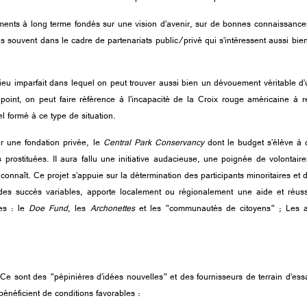
ments à long terme fondés sur une vision d’avenir, sur de bonnes connaissances
us souvent dans le cadre de partenariats public/privé qui s’intéressent aussi bie
ilieu imparfait dans lequel on peut trouver aussi bien un dévouement véritable
r point, on peut faire référence à l’incapacité de la Croix rouge américaine à
l formé à ce type de situation.
r une fondation privée, le
Central Park Conservancy
dont le budget s’élève à 
rostituées. II aura fallu une initiative audacieuse, une poignée de volontaires 
n connaît. Ce projet s’appuie sur la détermination des participants minoritaires 
s succès variables, apporte localement ou régionalement une aide et réussit
les : le
Doe Fund
, les
Archonettes
et les
"
communautés de citoyens
"
; Les a
. Ce sont des
"
pépinières d’idées nouvelles
"
et des fournisseurs de terrain d’essai
énéficient de conditions favorables :