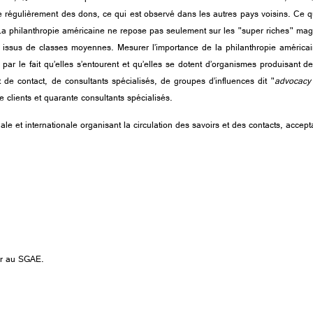
régulièrement des dons, ce qui est observé dans les autres pays voisins. Ce qui 
. La philanthropie américaine ne repose pas seulement sur les
"
super riches
"
magn
issus de classes moyennes. Mesurer l’importance de la philanthropie américai
t par le fait qu’elles s’entourent et qu’elles se dotent d’organismes produisant 
 de contact, de consultants spécialisés, de groupes d’influences dit "
advocacy
 clients et quarante consultants spécialisés.
le et internationale organisant la circulation des savoirs et des contacts, accept
eur au SGAE.