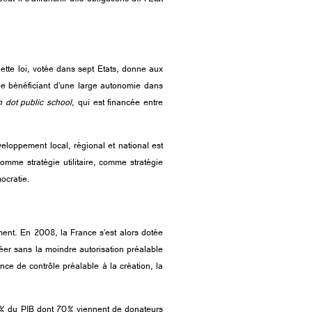
tte loi, votée dans sept Etats, donne aux
ée bénéficiant d’une large autonomie dans
 dot public school
, qui est financée entre
éveloppement local, régional et national est
omme stratégie utilitaire, comme stratégie
ocratie.
ment. En 2008, la France s’est alors dotée
er sans la moindre autorisation préalable
nce de contrôle préalable à la création, la
t 2% du PIB dont 70% viennent de donateurs