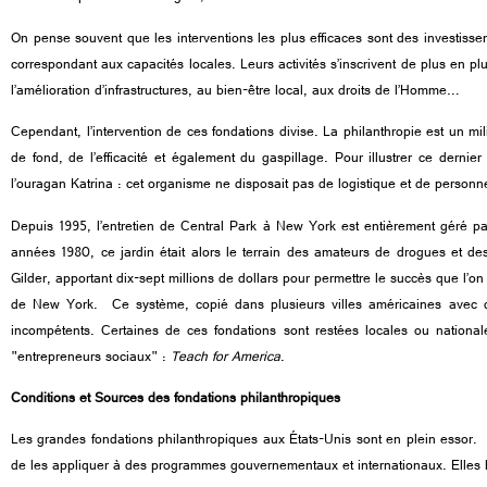
On pense souvent que les interventions les plus efficaces sont des investisse
correspondant aux capacités locales. Leurs activités s’inscrivent de plus en pl
l’amélioration d’infrastructures, au bien-être local, aux droits de l’Homme…
Cependant, l’intervention de ces fondations divise. La philanthropie est un m
de fond, de l’efficacité et également du gaspillage. Pour illustrer ce dernie
l’ouragan Katrina : cet organisme ne disposait pas de logistique et de personne
Depuis 1995, l’entretien de Central Park à New York est entièrement géré pa
années 1980, ce jardin était alors le terrain des amateurs de drogues et des p
Gilder, apportant dix-sept millions de dollars pour permettre le succès que l’o
de New York. Ce système, copié dans plusieurs villes américaines avec de
incompétents. Certaines de ces fondations sont restées locales ou nationa
"
entrepreneurs sociaux
"
:
Teach for America
.
Conditions et Sources des fondations philanthropiques
Les grandes fondations philanthropiques aux États-Unis sont en plein essor
de les appliquer à des programmes gouvernementaux et internationaux. Elles b