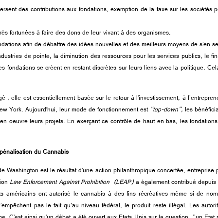
sent des contributions aux fondations, exemption de la taxe sur les sociétés pour
 très fortunées à faire des dons de leur vivant à des organismes.
ndations afin de débattre des idées nouvelles et des meilleurs moyens de s’en se
ndustries de pointe, la diminution des ressources pour les services publics, le 
s fondations se créent en restant discrètes sur leurs liens avec la politique. Cel
 elle est essentiellement basée sur le retour à l’investissement, à l'entrepreneu
w York. Aujourd’hui, leur mode de fonctionnement est
"
top-down
"
,
les bénéfici
 oeuvre leurs projets. En exerçant ce contrôle de haut en bas, les fondations d
dépénalisation du Cannabis
 Washington est le résultat d’une action philanthropique concertée, entreprise p
tion
Law Enforcement Against Prohibition (LEAP)
a également contribué depuis 20
s américains ont autorisé le cannabis à des fins récréatives même si de nomb
mpêchent pas le fait qu'au niveau fédéral, le produit reste illégal. Les autor
. C’est ainsi qu’un débat a été ouvert aux Etats Unis sur la question,
"
un Etat 