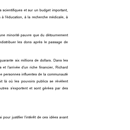
 scientifiques et sur un budget important,
n à l’éducation, à la recherche médicale, à
 d’une minorité pauvre que du détournement
 redistribuer les dons après le passage de
quarante six millions de dollars. Dans les
et l’arrivée d’un riche financier, Richard
et de personnes influentes de la communauté
 là où les pouvoirs publics se révèlent
utres s’exportent et sont gérées par des
 pour justifier l’intérêt de ces idées avant