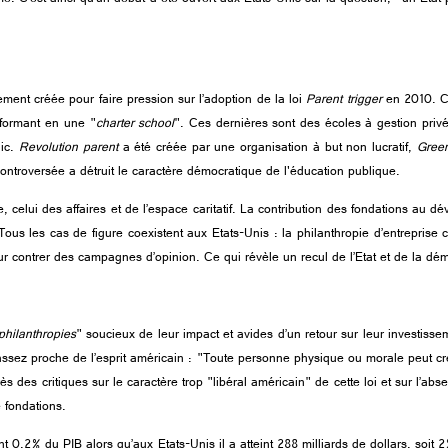
ement créée pour faire pression sur l’adoption de la loi
Parent trigger
en 2010. Ce
nsformant en une
"
charter school
"
. Ces dernières sont des écoles à gestion priv
lic.
Revolution parent
a été créée par une organisation à but non lucratif,
Green
ontroversée a détruit le caractère démocratique de l'éducation publique.
e, celui des affaires et de l’espace caritatif. La contribution des fondations au d
us les cas de figure coexistent aux Etats-Unis : la philanthropie d’entreprise c
 contrer des campagnes d’opinion. Ce qui révèle un recul de l’Etat et de la dém
philanthropies
"
soucieux de leur impact et avides d’un retour sur leur investisse
sez proche de l’esprit américain : "Toute personne physique ou morale peut cré
des critiques sur le caractère trop "libéral américain" de cette loi et sur l’abse
 fondations.
0,2% du PIB alors qu’aux Etats-Unis il a atteint 288 milliards de dollars, soi