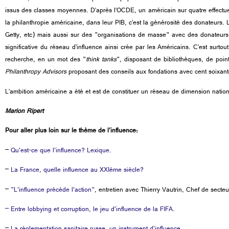
issus des classes moyennes. D’après l’OCDE, un américain sur quatre effectue 
la philanthropie américaine, dans leur PIB, c’est la générosité des donateurs
Getty, etc) mais aussi sur des
"
organisations de masse
"
avec des donateurs 
significative du réseau d’influence ainsi crée par les Américains. C’est surtou
recherche, en un mot des
"
think tanks
"
, disposant de bibliothèques, de point
Philanthropy Advisors
proposant des conseils aux fondations avec cent soixante
L’ambition américaine a été et est de constituer un réseau de dimension nationa
Marion Ripert
Pour aller plus loin sur le thème de l'influence:
–
Qu'est-ce que l'influence? Lexique.
–
La France, quelle influence au XXIème siècle?
–
"L'influence précède l'action"
, entretien avec Thierry Vautrin, Chef de sect
– Entre lobbying et corruption, le jeu d'influence de la FIFA.