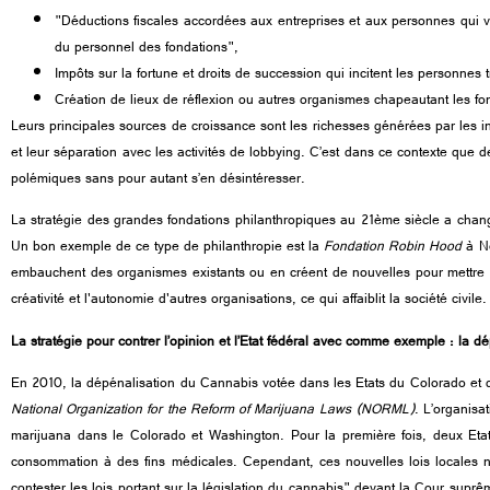
"
Déductions fiscales accordées aux entreprises et aux personnes qui ver
du personnel des fondations
"
,
Impôts sur la fortune et droits de succession qui incitent les personnes
Création de lieux de réflexion ou autres organismes chapeautant les fo
Leurs principales sources de croissance sont les richesses générées par les i
et leur séparation avec les activités de lobbying. C’est dans ce contexte que de
polémiques sans pour autant s’en désintéresser.
La stratégie des grandes fondations philanthropiques au 21ème siècle a changé ;
Un bon exemple de ce type de philanthropie est la
Fondation Robin Hood
à Ne
embauchent des organismes existants ou en créent de nouvelles pour mettre en
créativité et l'autonomie d'autres organisations, ce qui affaiblit la société civile.
La stratégie pour contrer l’opinion et l’Etat fédéral avec comme exemple : la 
En 2010, la dépénalisation du Cannabis votée dans les Etats du Colorado et de
National Organization for the Reform of Marijuana Laws
(NORML)
. L’organisa
marijuana dans le Colorado et Washington. Pour la première fois, deux Etat
consommation à des fins médicales. Cependant, ces nouvelles lois locales n’e
contester les lois portant sur la législation du cannabis
"
devant la Cour suprême