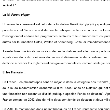
fédéral ?
"
La loi
Parent trigger
Un exemple intéressant est celui de la fondation
Revolution parent
; spécifiqu
parents le contrôle sur le sort de l'école publique de leurs enfants en la tra
l’enseignement et dans les programmes scolaires et leur financement est pub
autres par la fondation Gates, Walton et Annenberg. Cette loi immédiatement c
Il existe bien une étroite imbrication de ces fondations entre le monde politiqu
significative dans de nombreux domaines et déterminante dans certains cas. To
destinée à écarter les réglementations gouvernementales, comme stratégie pour
Et les Français …
En France, les philanthropes sont en majorité dans la catégorie des
"
venture 
de la loi de modernisation économique (LME) des Fonds de Dotation qui est as
une fondation non reconnue d’utilité publique appelée Fonds de dotation". Après 
France compte en 2012 plus de mille deux cent fonds de dotation et deux mille
En 2011, le montant des dons philanthropiques en France représente seulement 