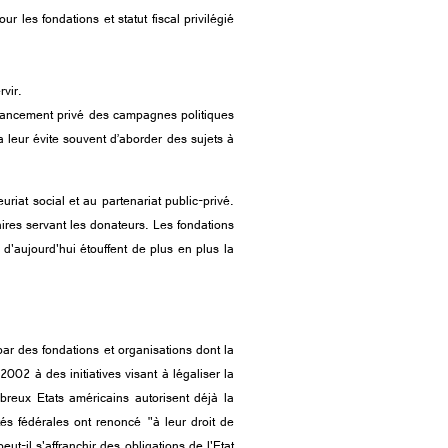
 les fondations et statut fiscal privilégié
rvir.
financement privé des campagnes politiques
a leur évite souvent d’aborder des sujets à
riat social et au partenariat public-privé.
aires servant les donateurs. Les fondations
'aujourd'hui étouffent de plus en plus la
ar des fondations et organisations dont la
02 à des initiatives visant à légaliser la
reux Etats américains autorisent déjà la
ités fédérales ont renoncé
"
à leur droit de
peut-il s'affranchir des obligations de l'Etat