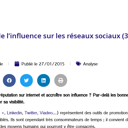
l’influence sur les réseaux sociaux (3
le
Publié le
27/01/2015
Analyse
éputation sur internet et accroître son influence ? Par-delà les bonn
sa visibilité.
 +
,
Linkedin
,
Twitter
,
Viadeo
…) représentent des outils de promotion 
 ciblés. Ils sont cependant très consommateurs de temps ; il convient
et des moyens humains qui pourront y être consacrés.