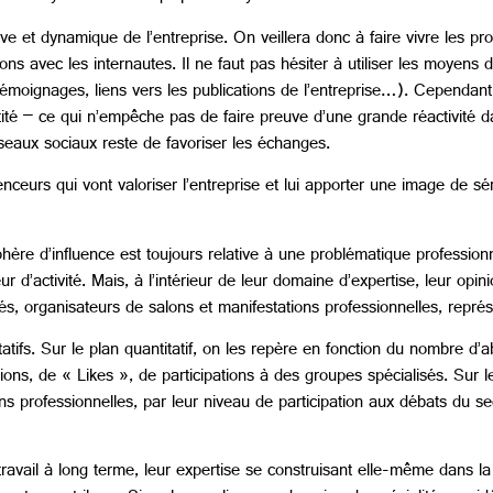
ve et dynamique de l’entreprise. On veillera donc à faire vivre les prof
ctions avec les internautes. Il ne faut pas hésiter à utiliser les moye
oignages, liens vers les publications de l’entreprise…). Cependant s
uantité – ce qui n’empêche pas de faire preuve d’une grande réactivité
réseaux sociaux reste de favoriser les échanges.
nceurs qui vont valoriser l’entreprise et lui apporter une image de sér
re d’influence est toujours relative à une problématique professionne
d’activité. Mais, à l’intérieur de leur domaine d’expertise, leur opinio
isés, organisateurs de salons et manifestations professionnelles, repré
titatifs. Sur le plan quantitatif, on les repère en fonction du nombre d’
, de « Likes », de participations à des groupes spécialisés. Sur le pl
ons professionnelles, par leur niveau de participation aux débats du sect
 travail à long terme, leur expertise se construisant elle-même dans l