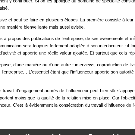
nt y contribuer. Si on les applique au domaine de spécialité considé
aisé.
ive et peut se faire en plusieurs étapes. La première consiste à leu
une manière bienveillante mais aussi avisée.
s à propos des publications de l’entreprise, de ses événements et mê
mmunication sera toujours fortement adaptée à son interlocuteur : il 
’activité et apporte une réelle valeur ajoutée. Et surtout que cela r
ntreprise, d’une manière ou d’une autre : interviews, coproduction de 
entreprise… L’essentiel étant que l’influenceur apporte son autorité 
 travail d’engagement auprès de l’influenceur peut bien sûr s’appuyer
mportent moins que la qualité de la relation mise en place. Car l’objectif
ceur. C’est là évidemment la consécration du travail d’influence de l’