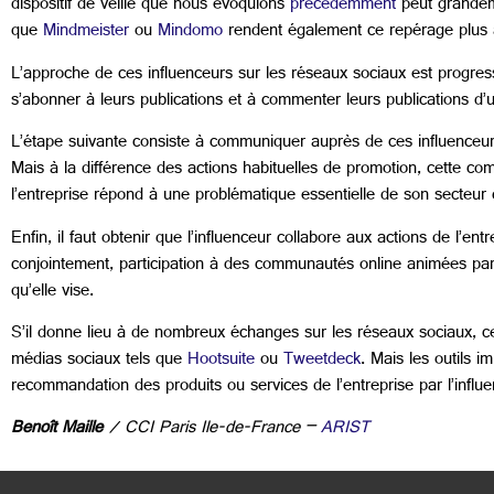
dispositif de veille que nous évoquions
précédemment
peut grandeme
que
Mindmeister
ou
Mindomo
rendent également ce repérage plus 
L’approche de ces influenceurs sur les réseaux sociaux est progress
s’abonner à leurs publications et à commenter leurs publications d’
L’étape suivante consiste à communiquer auprès de ces influenceur
Mais à la différence des actions habituelles de promotion, cette co
l’entreprise répond à une problématique essentielle de son secteur d
Enfin, il faut obtenir que l’influenceur collabore aux actions de l’e
conjointement, participation à des communautés online animées par l’
qu’elle vise.
S’il donne lieu à de nombreux échanges sur les réseaux sociaux, ce
médias sociaux tels que
Hootsuite
ou
Tweetdeck
. Mais les outils i
recommandation des produits ou services de l’entreprise par l’influen
Benoît Maille
/ CCI Paris Ile-de-France –
ARIST