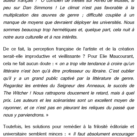
auteur français ? Ô combien de thèses sur Alfred de Musset, si
peu sur Dan Simmons ! Le climat n’est pas favorable à la
multiplication des œuvres de genre ; difficulté couplée à un
manque de moyens que devraient déployer les universités. Nous
sommes beaucoup trop hermétiques et, quelque part, cela nuit à
notre aura culturelle et à nos intérêts.
De ce fait, la perception française de l’artiste et de la création
serait-elle improductive et vieillissante ? Pour Elie Maucourant,
cela ne fait aucun doute : «
on a trop vite tendance à croire qu’un
littéraire n’est bon qu’à être professeur ou libraire. C’est oublier
qu’il y a un grand public captivé par la littérature de genre.
Regardez les entrées du Seigneur des Anneaux, le succès de
The Witcher ! Nous rattrapons doucement le retard, mais à quel
prix. Les auteurs et les scénaristes sont un excellent moyen de
rayonner, et ce n’est pas en pleurant les reliques du passé que
nous y parviendrons.
»
Toutefois, les solutions pour remédier à la frilosité éditoriale et
universitaire semblent minces : «
Il faut absolument encourager