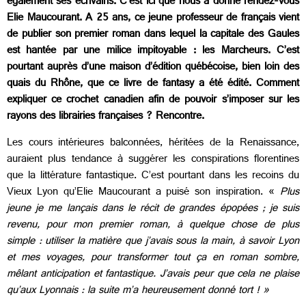
également ses écrivains. C’est ici que nous a donné rendez-vous
Elie Maucourant. A 25 ans, ce jeune professeur de français vient
de publier son premier roman dans lequel la capitale des Gaules
est hantée par une milice impitoyable : les Marcheurs. C’est
pourtant auprès d’une maison d’édition québécoise, bien loin des
quais du Rhône, que ce livre de fantasy a été édité. Comment
expliquer ce crochet canadien afin de pouvoir s’imposer sur les
rayons des librairies françaises ? Rencontre.
Les cours intérieures balconnées, héritées de la Renaissance,
auraient plus tendance à suggérer les conspirations florentines
que la littérature fantastique. C’est pourtant dans les recoins du
Vieux Lyon qu’Elie Maucourant a puisé son inspiration. «
Plus
jeune je me lançais dans le récit de grandes épopées ; je suis
revenu, pour mon premier roman, à quelque chose de plus
simple : utiliser la matière que j’avais sous la main, à savoir Lyon
et mes voyages, pour transformer tout ça en roman sombre,
mêlant anticipation et fantastique. J’avais peur que cela ne plaise
qu’aux Lyonnais : la suite m’a heureusement donné tort ! »