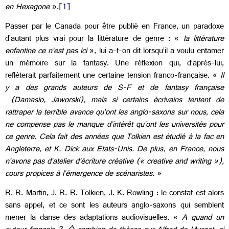
en Hexagone
».
[1]
Passer par le Canada pour être publié en France, un paradoxe
d’autant plus vrai pour la littérature de genre : «
la littérature
enfantine ce n’est pas ici
», lui a-t-on dit lorsqu’il a voulu entamer
un mémoire sur la fantasy. Une réflexion qui, d’après-lui,
refléterait parfaitement une certaine tension franco-française. «
Il
y a des grands auteurs de S-F et de fantasy française
(Damasio, Jaworski), mais si certains écrivains tentent de
rattraper la terrible avance qu’ont les anglo-saxons sur nous, cela
ne compense pas le manque d’intérêt qu’ont les universités pour
ce genre
.
Cela fait des années que Tolkien est étudié à la fac en
Angleterre, et K. Dick aux Etats-Unis. De plus, en France, nous
n’avons pas d’atelier d’écriture créative (« creative and writing »),
cours propices à l’émergence de scénaristes
. »
R. R. Martin, J. R. R. Tolkien, J. K. Rowling : le constat est alors
sans appel, et ce sont les auteurs anglo-saxons qui semblent
mener la danse des adaptations audiovisuelles. «
A quand un