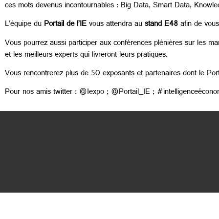
ces mots devenus incontournables : Big Data, Smart Data, Knowledg
L’équipe du
Portail de l’IE
vous attendra au
stand E48
afin de vous
Vous pourrez aussi participer aux conférences plénières sur les marc
et les meilleurs experts qui livreront leurs pratiques.
Vous rencontrerez plus de 50 exposants et partenaires dont le Port
Pour nos amis twitter : @Iexpo ; @Portail_IE ; #intelligenceécon