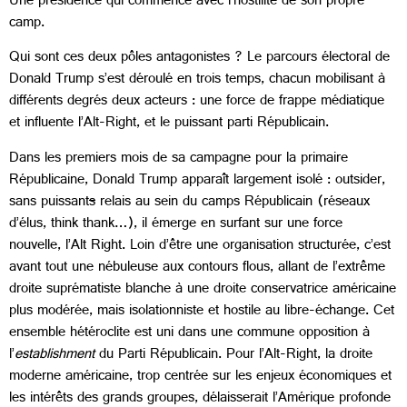
Une présidence qui commence avec l’hostilité de son propre
camp.
Qui sont ces deux pôles antagonistes ? Le parcours électoral de
Donald Trump s’est déroulé en trois temps, chacun mobilisant à
différents degrés deux acteurs : une force de frappe médiatique
et influente l’Alt-Right, et le puissant parti Républicain.
Dans les premiers mois de sa campagne pour la primaire
Républicaine, Donald Trump apparaît largement isolé : outsider,
sans puissant
s
relais au sein du camps Républicain (réseaux
d’élus, think thank…), il émerge en surfant sur une force
nouvelle, l’Alt Right. Loin d’être une organisation structurée, c’est
avant tout une nébuleuse aux contours flous, allant de l’extrême
droite suprématiste blanche à une droite conservatrice américaine
plus modérée, mais isolationniste et hostile au libre-échange. Cet
ensemble hétéroclite est uni dans une commune opposition à
l’
establishment
du Parti Républicain. Pour l’Alt-Right, la droite
moderne américaine, trop centrée sur les enjeux économiques et
les intérêts des grands groupes, délaisserait l’Amérique profonde