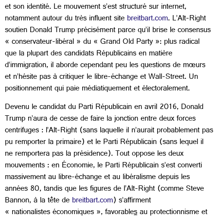
et son identité. Le mouvement s’est structuré sur internet,
notamment autour du très influent site
breitbart.com
. L’Alt-Right
soutien Donald Trump précisément parce qu’il brise le consensus
« conservateur-libéral » du « Grand Old Party »: plus radical
que la plupart des candidats Républicains en matière
d’immigration, il aborde cependant peu les questions de mœurs
et n’hésite pas à critiquer le libre-échange et Wall-Street. Un
positionnement qui paie médiatiquement et électoralement.
Devenu le candidat du Parti Républicain en avril 2016, Donald
Trump n’aura de cesse de faire la jonction entre deux forces
centrifuges : l’Alt-Right (sans laquelle il n’aurait probablement pas
pu remporter la primaire) et le Parti Républicain (sans lequel il
ne remportera pas la présidence). Tout oppose les deux
mouvements : en Économie, le Parti Républicain s’est converti
massivement au libre-échange et au libéralisme depuis les
années 80, tandis que les figures de l’Alt-Right (comme Steve
Bannon, à la tête de
breitbart.com
) s’affirment
« nationalistes économiques », favorable
s
au protectionnisme et