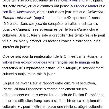
Si certains se sont souvenus de
François Mitterrand
en cliquant
sur cette brève, ou que d’autres ont pensé à
Frédéric Martel et à
son livre
Mainstream
, c’est plutôt à des jeux tels que
Civilization,
Europa Universalis
(
oups
) ou tout autre 4X que nous faisons
référence. Dans ces jeux de conquête, en effet, il est parfois
possible d’anéantir ses adversaires par le biais d’une victoire
culturelle. Si la culture y aide à grappiller des territoires, elle peut
tout aussi bien y amener les factions rivales à s’aligner sur les
intérêts du joueur.
Que ce soit pour la réintégration de la Crimée par la Russie,
la
valorisation économique des vins français par le manga
ou la
facilitation de l’implantation asiatique en Afrique, le rayonnement
culturel a toujours un rôle à jouer.
En plus de revenir sur le rapport entre culture et séduction,
Pierre-William Fregonese s’attarde également sur les
affrontements culturels ayant lieu au sein de l’Union Européenne
et sur les difficultés françaises à s'affranchir de sa
«
diplomatie
culturelle
»
, pour mettre en place une réelle stratégie culturelle