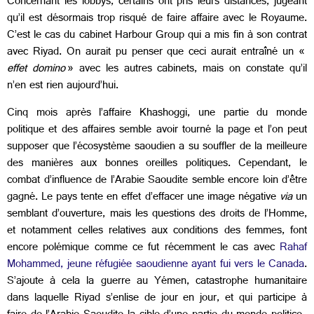
Concernant les lobbys, certains ont pris leurs distances, jugeant
qu’il est désormais trop risqué de faire affaire avec le Royaume.
C’est le cas du cabinet Harbour Group qui a mis fin à son contrat
avec Riyad. On aurait pu penser que ceci aurait entraîné un «
effet domino
» avec les autres cabinets, mais on constate qu’il
n’en est rien aujourd’hui.
Cinq mois après l’affaire Khashoggi, une partie du monde
politique et des affaires semble avoir tourné la page et l’on peut
supposer que l’écosystème saoudien a su souffler de la meilleure
des manières aux bonnes oreilles politiques. Cependant, le
combat d’influence de l’Arabie Saoudite semble encore loin d’être
gagné. Le pays tente en effet d’effacer une image négative
via
un
semblant d’ouverture, mais les questions des droits de l’Homme,
et notamment celles relatives aux conditions des femmes, font
encore polémique comme ce fut récemment le cas avec
Rahaf
Mohammed, jeune réfugiée saoudienne ayant fui vers le Canada
.
S’ajoute à cela la guerre au Yémen, catastrophe humanitaire
dans laquelle Riyad s’enlise de jour en jour, et qui participe à