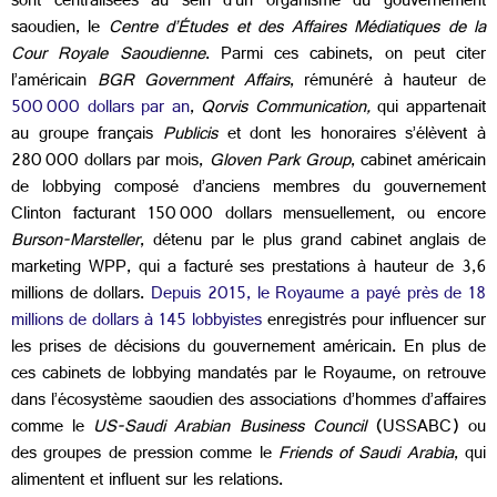
sont centralisées au sein d’un organisme du gouvernement
saoudien, le
Centre d’Études et des Affaires Médiatiques de la
Cour Royale Saoudienne
. Parmi ces cabinets, on peut citer
l’américain
BGR Government Affairs
, rémunéré à hauteur de
500 000 dollars par an
,
Qorvis Communication,
qui appartenait
au groupe
français
Publicis
et dont les honoraires s’élèvent à
280 000 dollars par mois,
Gloven Park Group
, cabinet américain
de lobbying composé d’anciens membres du gouvernement
Clinton facturant 150 000 dollars mensuellement, ou encore
Burson-Marsteller
, détenu par le plus grand cabinet anglais de
marketing WPP, qui a facturé ses prestations à hauteur de 3,6
millions de dollars.
Depuis 2015, le Royaume a payé près de 18
millions de dollars à 145 lobbyistes
enregistrés pour influencer sur
les prises de décisions du gouvernement américain. En plus de
ces cabinets de lobbying mandatés par le Royaume, on retrouve
dans l’écosystème saoudien des associations d’hommes d’affaires
comme le
US-Saudi Arabian Business Council
(USSABC) ou
des groupes de pression comme le
Friends of Saudi Arabia
, qui
alimentent et influent sur les relations.