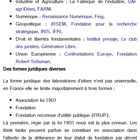
Industrie et Agriculture : La Fabrique de l’industrie,
SAF
agr’iDées
,
FARM
.
Numérique :
Renaissance Numérique
,
Fing
.
Géopolitique :
IRSEM
,
Fondation pour la recherche
stratégique
,
IRIS
,
IFRI
.
Droit et libertés fondamentales :
Institut presaje
,
Le club
des juristes
,
Génération Libre
.
Union Européenne :
Confrontations Europe
,
Fondation
Robert Schuman
.
Des formes juridiques diverses
La forme juridique des laboratoires d’idées n’est pas universelle,
en France elle se limite majoritairement à trois formes :
Association loi 1901
Fondation
Fondation reconnue d’utilité publique (FRUP).
La première, régie par la loi 1901 nous est la plus connue. Les
think tanks peuvent parfois se constituer en association dans
l’attente de la délivrance de leur statut de fondation par décret