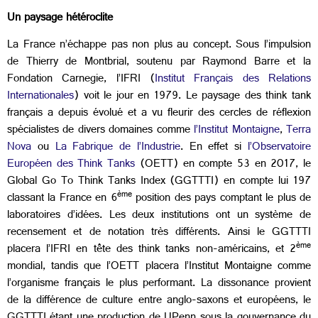
Un paysage hétéroclite
La France n’échappe pas non plus au concept. Sous l’impulsion
de Thierry de Montbrial, soutenu par Raymond Barre et la
Fondation Carnegie, l’IFRI (
Institut Français des Relations
Internationales
) voit le jour en 1979. Le paysage des think tank
français a depuis évolué et a vu fleurir des cercles de réflexion
spécialistes de divers domaines comme
l’Institut Montaigne
,
Terra
Nova
ou
La Fabrique de l’Industrie
. En effet si
l’Observatoire
Européen des Think Tanks
(OETT) en compte 53 en 2017, le
Global Go To Think Tanks Index (GGTTTI) en compte lui 197
ème
classant la France en 6
position des pays comptant le plus de
laboratoires d’idées. Les deux institutions ont un système de
recensement et de notation très différents. Ainsi le GGTTTI
ème
placera l’IFRI en tête des think tanks non-américains, et 2
mondial, tandis que l’OETT placera l’Institut Montaigne comme
l’organisme français le plus performant. La dissonance provient
de la différence de culture entre anglo-saxons et européens, le