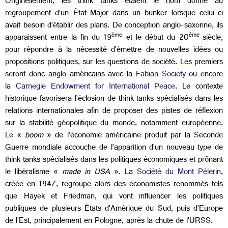
Originellement, les think tanks étaient le nom donné au
regroupement d’un État-Major dans un bunker lorsque celui-ci
avait besoin d’établir des plans. De conception anglo-saxonne, ils
ème
ème
apparaissent entre la fin du 19
et le début du 20
siècle,
pour répondre à la nécessité d’émettre de nouvelles idées ou
propositions politiques, sur les questions de société. Les premiers
seront donc anglo-américains avec la
Fabian Society
ou encore
la
Carnegie Endowment for International Peace
. Le contexte
historique favorisera l’éclosion de think tanks spécialisés dans les
relations internationales afin de proposer des pistes de réflexion
sur la stabilité géopolitique du monde, notamment européenne.
Le «
boom
» de l’économie américaine produit par la Seconde
Guerre mondiale accouche de l’apparition d’un nouveau type de
think tanks spécialisés dans les politiques économiques et prônant
le libéralisme «
made in USA
». La
Société du Mont Pèlerin
,
créée en 1947, regroupe alors des économistes renommés tels
que Hayek et Friedman, qui vont influencer les politiques
publiques de plusieurs États d’Amérique du Sud, puis d’Europe
de l’Est, principalement en Pologne, après la chute de l’URSS.