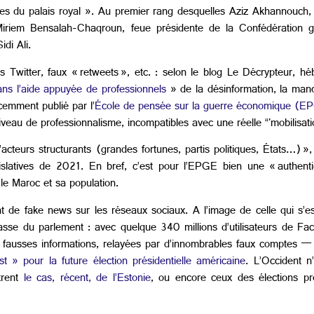
hes du palais royal ». Au premier rang desquelles Aziz Akhannouch, l’
 Miriem Bensalah-Chaqroun, feue présidente de la Confédération 
di Ali.
 Twitter, faux « retweets », etc. : selon le blog Le Décrypteur, h
ans l’aide appuyée de professionnels
» de la désinformation, la man
cemment publié par l’
École de pensée sur la guerre économique (E
eau de professionnalisme, incompatibles avec une réelle “'mobilisatio
cteurs structurants (grandes fortunes, partis politiques, États…) »
ns législatives de 2021. En bref, c’est pour l’EPGE bien une « auth
é le Maroc et sa population.
nt de fake news sur les réseaux sociaux. A l’image de celle qui s’e
asse du parlement : avec quelque 340 millions d’utilisateurs de Fac
e fausses informations, relayées par d’innombrables faux comptes 
» pour la future élection présidentielle américaine
. L’Occident n
trent
le cas, récent, de l’Estonie
, ou encore ceux des élections pr