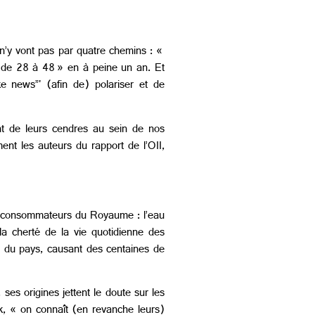
) n’y vont pas par quatre chemins : «
t de 28 à 48 » en à peine un an. Et
ke news”' (afin de) polariser et de
nt de leurs cendres au sein de nos
ent les auteurs du rapport de l’OII,
es consommateurs du Royaume : l’eau
 la cherté de la vie quotidienne des
n du pays, causant des centaines de
ses origines jettent le doute sur les
ik, « on connaît (en revanche leurs)