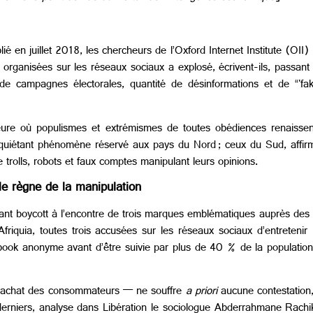
ié en juillet 2018, les chercheurs de l’Oxford Internet Institute (OII
rganisées sur les réseaux sociaux a explosé, écrivent-ils, passan
rs de campagnes électorales, quantité de désinformations et de “'fa
eure où populismes et extrémismes de toutes obédiences renaisse
inquiétant phénomène réservé aux pays du Nord ; ceux du Sud, affirm
trolls, robots et faux comptes manipulant leurs opinions.
 le règne de la manipulation
nant boycott à l’encontre de trois marques emblématiques auprès d
 Afriquia, toutes trois accusées sur les réseaux sociaux d’entretenir
book anonyme avant d’être suivie par plus de 40 % de la populatio
 d’achat des consommateurs — ne souffre
a priori
aucune contestation, 
s derniers, analyse dans Libération le sociologue Abderrahmane Rach