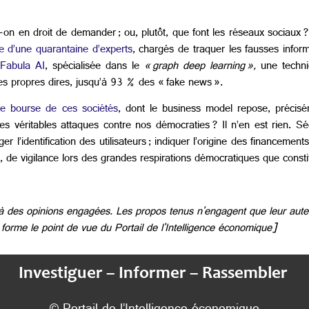
t-on en droit de demander ; ou, plutôt, que font les réseaux sociaux 
 d’une quarantaine d’experts
, chargés de traquer les fausses infor
 Fabula AI
, spécialisée dans le
« graph deep learning »,
une techni
ses propres dires, jusqu’à 93 % des « fake news ».
de bourse de ces sociétés
, dont le business model repose, précisé
s véritables attaques contre nos démocraties ? Il n’en est rien. Sé
er l’identification des utilisateurs ; indiquer l’origine des financeme
in, de vigilance lors des grandes respirations démocratiques que consti
n à des opinions engagées. Les propos tenus n'engagent que leur aut
forme le point de vue du Portail de l'Intelligence économique]
Investiguer – Informer – Rassembler