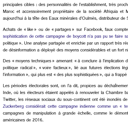
principales cibles : des personnalités de l’establishment, très proc
Maroc et accessoirement propriétaire de la société Afriquia et
aujourd’hui à la tête des Eaux minérales d’Oulmès, distributeur de Si
Achats de « like » ou de « partages » sur Facebook, faux comptes
sophistication de cette campagne de boycott n’a pas pu se faire s
politique ». Une analyse partagée et enrichie par un rapport très ré
de désinformation a déployé des moyens considérables et un fort niv
Des « moyens techniques » amenant « à conclure à l’implication d’a
politique radical », « voire factieux », lié aux futures électio
l’information », qui plus est « des plus sophistiquées », qui a frapp
Les périodes électorales sont, on l’a dit, propices au déchaîneme
Inde, où les électeurs étaient appelés à renouveler la Chambre b
Twitter, les réseaux sociaux du sous-continent ont été inondés d
Zuckerberg considérait cette campagne indienne comme un « test 
campagnes de manipulation à grande échelle, comme le démon
américaines de 2016.