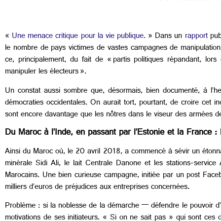
«
Une menace critique pour la vie publique.
» Dans un
rapport
publ
le nombre de pays victimes de vastes campagnes de manipulation o
ce, principalement, du fait de « partis politiques répandant, lo
manipuler les électeurs ».
Un constat aussi sombre que, désormais, bien documenté, à l’h
démocraties occidentales. On aurait tort, pourtant, de croire cet 
sont encore davantage que les nôtres dans le viseur des armées de 
Du Maroc à l’Inde, en passant par l’Estonie et la France :
Ainsi du Maroc où, le 20 avril 2018, a commencé à sévir un éton
minérale Sidi Ali, le lait Centrale Danone et les stations-service
Marocains. Une bien curieuse campagne, initiée par un post Face
milliers d’euros de préjudices aux entreprises concernées.
Problème : si la noblesse de la démarche — défendre le pouvoir
motivations de ses initiateurs. « Si on ne sait pas » qui sont ce