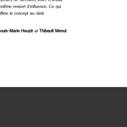
ostes de direction, voire réseaux
 même ressort d’influence. Ce qui
ffine le concept au-delà
ouis-Marie Heuzé
et
Thibault Menut