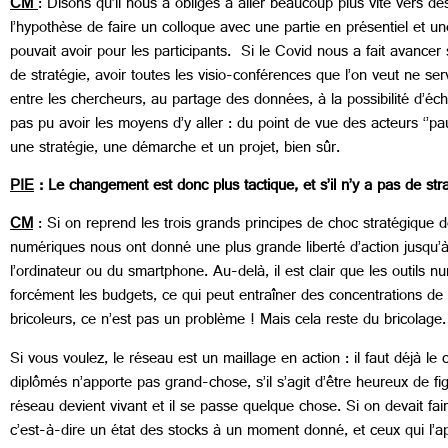
CM
: Disons qu’il nous a obligés à aller beaucoup plus vite vers d
l’hypothèse de faire un colloque avec une partie en présentiel et une
pouvait avoir pour les participants. Si le Covid nous a fait avancer su
de stratégie, avoir toutes les visio-conférences que l’on veut ne s
entre les chercheurs, au partage des données, à la possibilité d’éc
pas pu avoir les moyens d’y aller : du point de vue des acteurs ‘’pau
une stratégie, une démarche et un projet, bien sûr.
PIE
: Le changement est donc plus tactique, et s’il n’y a pas de st
CM
: Si on reprend les trois grands principes de choc stratégique 
numériques nous ont donné une plus grande liberté d’action jusqu’à 
l’ordinateur ou du smartphone. Au-delà, il est clair que les outi
forcément les budgets, ce qui peut entraîner des concentrations de 
bricoleurs, ce n’est pas un problème ! Mais cela reste du bricolage.
Si vous voulez, le réseau est un maillage en action : il faut déjà le
diplômés n’apporte pas grand-chose, s’il s’agit d’être heureux de figu
réseau devient vivant et il se passe quelque chose. Si on devait fa
c’est-à-dire un état des stocks à un moment donné, et ceux qui l’