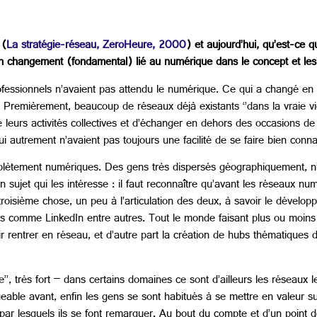
 (
La stratégie-réseau, ZeroHeure, 2000
) et aujourd’hui, qu’est-ce 
n changement (fondamental) lié au numérique dans le concept et les
ofessionnels n’avaient pas attendu le numérique. Ce qui a changé en 
. Premièrement, beaucoup de réseaux déjà existants ‘’dans la vraie v
leurs activités collectives et d’échanger en dehors des occasions de 
i autrement n’avaient pas toujours une facilité de se faire bien connaî
lètement numériques. Des gens très dispersés géographiquement, n’a
un sujet qui les intéresse : il faut reconnaître qu’avant les réseaux nu
 troisième chose, un peu à l’articulation des deux, à savoir le dévelo
rmes comme LinkedIn entre autres. Tout le monde faisant plus ou moin
ir rentrer en réseau, et d’autre part la création de hubs thématiques 
e’’, très fort – dans certains domaines ce sont d’ailleurs les réseaux l
eable avant, enfin les gens se sont habitués à se mettre en valeur s
ar lesquels ils se font remarquer. Au bout du compte et d’un point de