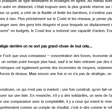
es pratiques de type webinaires et échanges en lignes. Au niveau scien
 autre en distanciel, c’était toujours avec la plus grande réserve sur l
r ce point, a créé de la fluidité et limité les barrières, il n’enlève pa
ervira à rien. Plus précisément sur le Covid et les réseaux, je pense
hanger avec des gens très éloignés et pour lesquels un déplacement ét
vres’’ en budgets, le Covid leur a redonné une capacité d’action. Encor
ratégie derrière on ne sort pas grand-chose de tout cela…
de Foch que vous connaissez – concentration des forces, économie des 
un certain point évoqué plus haut, sauf à se faire entraver par des 
ls numériques ont également permis des économies de moyens, notamme
forces là-dessus. Mais encore une fois si on n’a pas de stratégie, on 
 construire, ce qui n’est pas si évident ; une fois construit, qu’en fai
rer sur une liste. En revanche, s’il y a des solidarités, un sens de l’a
ire une comparaison avec la comptabilité, il y a ceux qui voient le r
appréhendent comme un compte de résultat, c’est-à-dire comme le refl