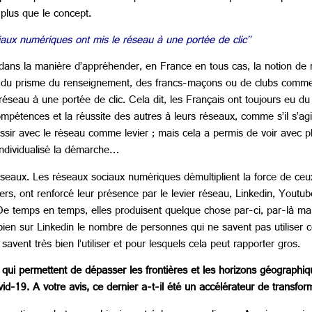
plus que le concept.
iaux numériques ont mis le réseau à une portée de clic’’
 dans la manière d’appréhender, en France en tous cas, la notion de 
 du prisme du renseignement, des francs-maçons ou de clubs comme le 
éseau à une portée de clic. Cela dit, les Français ont toujours eu 
compétences et la réussite des autres à leurs réseaux, comme s’il s’agi
ssir avec le réseau comme levier ; mais cela a permis de voir avec pl
individualisé la démarche…
réseaux. Les réseaux sociaux numériques démultiplient la force de ceu
ers, ont renforcé leur présence par le levier réseau, Linkedin, Youtub
. De temps en temps, elles produisent quelque chose par-ci, par-là m
ien sur Linkedin le nombre de personnes qui ne savent pas utiliser 
savent très bien l’utiliser et pour lesquels cela peut rapporter gros.
qui permettent de dépasser les frontières et les horizons géograph
19. A votre avis, ce dernier a-t-il été un accélérateur de transform