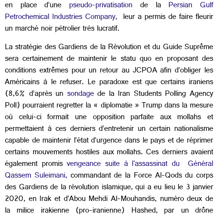
en place d’une
pseudo-privatisation
de la
Persian Gulf
Petrochemical Industries Company,
leur a permis de faire fleurir
un marché noir pétrolier très lucratif.
La stratégie des Gardiens de la Révolution et du Guide Suprême
sera certainement de maintenir le statu quo en proposant des
conditions extrêmes pour un retour au JCPOA afin d’obliger les
Américains à le refuser. Le paradoxe est que certains iraniens
(8,6% d’après un
sondage
de la Iran Students Polling Agency
Poll) pourraient regretter la « diplomatie » Trump dans la mesure
où celui-ci formait une opposition parfaite aux mollahs et
permettaient à ces derniers d’entretenir un certain nationalisme
capable de maintenir l’état d’urgence dans le pays et de réprimer
certains mouvements hostiles aux mollahs. Ces derniers avaient
également promis
vengeance suite à l'assassinat du Général
Qassem Suleimani,
commandant de la Force Al-Qods du corps
des Gardiens de la révolution islamique, qui a eu lieu le 3 janvier
2020, en Irak et d’Abou Mehdi Al-Mouhandis, numéro deux de
la milice irakienne (pro-iranienne) Hashed, par un drône