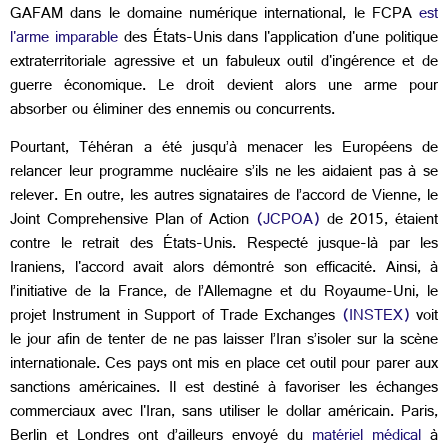
GAFAM dans le domaine numérique international, le FCPA
est
l'arme imparable
des États-Unis dans l'application d'une politique
extraterritoriale agressive et un fabuleux outil d'ingérence et de
guerre économique. Le droit devient alors une arme pour
absorber ou éliminer des ennemis ou concurrents.
Pourtant, Téhéran a été jusqu’à menacer les Européens de
relancer leur programme nucléaire s’ils ne les aidaient pas à se
relever. En outre, les autres signataires de l’accord de Vienne, le
Joint Comprehensive Plan of Action
(JCPOA)
de 2015, étaient
contre le retrait des États-Unis. Respecté jusque-là par les
Iraniens, l'accord avait alors démontré son efficacité. Ainsi, à
l’initiative de la France, de l’Allemagne et du Royaume-Uni, le
projet Instrument in Support of Trade Exchanges
(INSTEX)
voit
le jour afin de tenter de ne pas laisser l’Iran s’isoler sur la scène
internationale. Ces pays ont mis en place cet outil pour parer aux
sanctions américaines. Il est destiné à favoriser les échanges
commerciaux avec l'Iran, sans utiliser le dollar américain. Paris,
Berlin et Londres ont d’ailleurs envoyé du
matériel médical
à