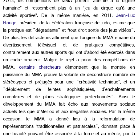
2015, les compétitions de MMA portent “atteinte à la dignité
humaine” et ressemblent plus à un “jeu du cirque qu'à une
activité sportive”. De la même manière, en 2011,
Jean-Luc
Rouge
, président de la Fédération française de judo, estime que
la pratique est "dégradante" et “tout droit sortie des jeux vidéos".
De plus, les détracteurs affirment que l’origine du MMA émane du
divertissement télévisuel et de pratiques compétitives,
contrairement aux autres sports qui ont d’abord été exercés dans
un cadre amateur. Malgré le rejet a priori des compétitions de
MMA,
certains chercheurs
démontrent que la montée en
puissance du MMA prouve la volonté de déconstruire nombre de
stéréotypes et préjugés pour une "créativité technique”, et un
"déploiement de feintes sophistiquées, d'enchaînements
complexes et de plans stratégiques perfectionnés". Ainsi le
développement du MMA fait écho aux mouvements sociaux
actuels tels que #MeToo et aux inégalités sociales. Par la même
occasion, le MMA a donné lieu à la reformulation de
représentations “traditionnelles et patriarcales", donnant place à
une beauté pouvant être associée à la force et au mérite, par la