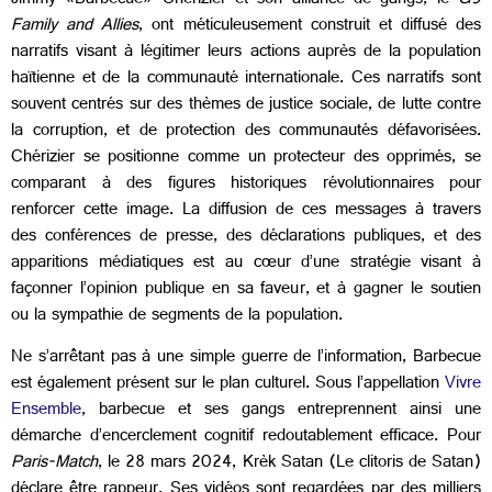
Jimmy «Barbecue» Chérizier et son alliance de gangs, le
G9
Family and Allies
, ont méticuleusement construit et diffusé des
narratifs visant à légitimer leurs actions auprès de la population
haïtienne et de la communauté internationale. Ces narratifs sont
souvent centrés sur des thèmes de justice sociale, de lutte contre
la corruption, et de protection des communautés défavorisées.
Chérizier se positionne comme un protecteur des opprimés, se
comparant à des figures historiques révolutionnaires pour
renforcer cette image. La diffusion de ces messages à travers
des conférences de presse, des déclarations publiques, et des
apparitions médiatiques est au cœur d’une stratégie visant à
façonner l’opinion publique en sa faveur, et à gagner le soutien
ou la sympathie de segments de la population.
Ne s’arrêtant pas à une simple guerre de l’information, Barbecue
est également présent sur le plan culturel. Sous l’appellation
Vivre
Ensemble
, barbecue et ses gangs entreprennent ainsi une
démarche d’encerclement cognitif redoutablement efficace. Pour
Paris-Match
, le 28 mars 2024, Krèk Satan (Le clitoris de Satan)
déclare être rappeur. Ses vidéos sont regardées par des milliers