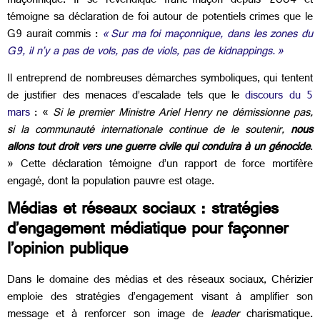
maçonnique. Il se revendique franc-maçon depuis 2004 et
témoigne sa déclaration de foi autour de potentiels crimes que le
G9 aurait commis :
« Sur ma foi maçonnique, dans les zones du
G9, il n’y a pas de vols, pas de viols, pas de kidnappings. »
Il entreprend de nombreuses démarches symboliques, qui tentent
de justifier des menaces d’escalade tels que le
discours du 5
mars
: «
Si le premier Ministre Ariel Henry ne démissionne pas,
si la communauté internationale continue de le soutenir,
nous
allons tout droit vers une guerre civile qui conduira à un génocide
.
» Cette déclaration témoigne d’un rapport de force mortifère
engagé, dont la population pauvre est otage.
Médias et réseaux sociaux : stratégies
d’engagement médiatique pour façonner
l’opinion publique
Dans le domaine des médias et des réseaux sociaux, Chérizier
emploie des stratégies d’engagement visant à amplifier son
message et à renforcer son image de
leader
charismatique.