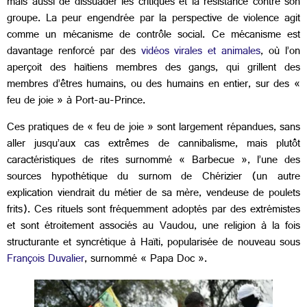
mais aussi de dissuader les critiques et la résistance contre son
groupe. La peur engendrée par la perspective de violence agit
comme un mécanisme de contrôle social. Ce mécanisme est
davantage renforcé par des
vidéos virales et animales
, où l’on
aperçoit des haïtiens membres des gangs, qui grillent des
membres d’êtres humains, ou des humains en entier, sur des «
feu de joie » à Port-au-Prince.
Ces pratiques de « feu de joie » sont largement répandues, sans
aller jusqu’aux cas extrêmes de cannibalisme, mais plutôt
caractéristiques de rites surnommé « Barbecue », l’une des
sources hypothétique du surnom de Chérizier (un autre
explication viendrait du métier de sa mère, vendeuse de poulets
frits). Ces rituels sont fréquemment adoptés par des extrémistes
et sont étroitement associés au Vaudou, une religion à la fois
structurante et syncrétique à Haïti, popularisée de nouveau sous
François Duvalier
, surnommé « Papa Doc ».