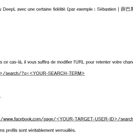
 DeepL avec une certaine fidélité (par exemple : Sébastien |
薛巴斯
ns ce cas-là, il vous suffira de modifier l’URL pour retenter votre chan
-ID>/search/?q=<YOUR-SEARCH-TERM
>
.
s://www.facebook.com/page/<YOUR-TARGET-USER-ID>/se
s profils sont véritablement verrouillés.