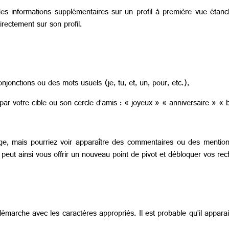
des informations supplémentaires sur un profil à première vue étan
irectement sur son profil.
nctions ou des mots usuels (je, tu, et, un, pour, etc.),
s par votre cible ou son cercle d’amis : « joyeux » « anniversaire » 
ge, mais pourriez voir apparaître des commentaires ou des mention
 peut ainsi vous offrir un nouveau point de pivot et débloquer vos re
 la démarche avec les caractères appropriés. Il est probable qu’il app