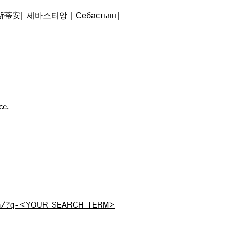
蒂安| 세바스티앙 | Себастьян|
ce.
arch/?q=<YOUR-SEARCH-TERM>