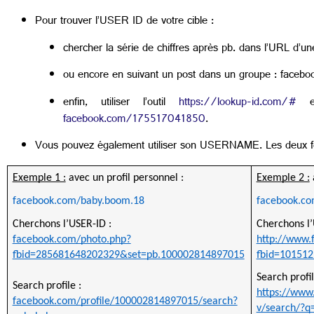
Pour trouver l’USER ID de votre cible :
chercher la série de chiffres après pb. dans l’URL d’
ou encore en suivant un post dans un groupe : 
enfin, utiliser l’outil
https://lookup-id.com/#
en
facebook.com/175517041850
.
Vous pouvez également utiliser son USERNAME. Les deux fo
Exemple 1 :
 avec un profil personnel :
Exemple 2 :
facebook.com/baby.boom.18
facebook.c
Cherchons l’USER-ID :
Cherchons l’
facebook.com/photo.php?
http://www.
fbid=285681648202329&set=pb.100002814897015
fbid=10151
Search profil
Search profile :
https://www
facebook.com/profile/100002814897015/search?
v/search/?q