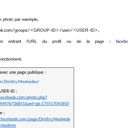
une photo par exemple,
facebook.com/groups/<GROUP-ID>/user/<USER-ID>,
 entrant l’URL du profil ou de la page :
faceb
nctionnent.
 avec une page publique :
om/Dmitry.Medvedev/
USER-ID :
facebook.com/photo.php?
294976736851&set=pb.175517041850
e :
.facebook.com/page/Dmitry.Medvede
=vladimir