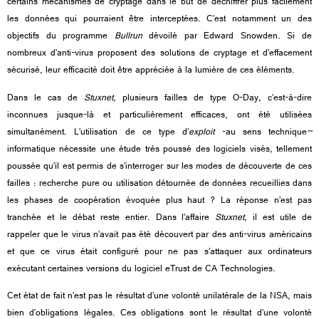
certains mécanismes de cryptage dans le but de déchiffrer plus facilement
les données qui pourraient être interceptées. C’est notamment un des
objectifs du programme
Bullrun
dévoilé par Edward Snowden. Si de
nombreux d’anti-virus proposent des solutions de cryptage et d’effacement
sécurisé, leur efficacité doit être appréciée à la lumière de ces éléments.
Dans le cas de
Stuxnet
, plusieurs failles de type O-Day, c’est-à-dire
inconnues jusque-là et particulièrement efficaces, ont été utilisées
simultanément. L’utilisation de ce type d’
exploit
-au sens technique
–
informatique nécessite une étude très poussé des logiciels visés, tellement
poussée qu’il est permis de s’interroger sur les modes de découverte de ces
failles : recherche pure ou utilisation détournée de données recueillies dans
les phases de coopération évoquée plus haut ? La réponse n’est pas
tranchée et le débat reste entier. Dans l’affaire
Stuxnet
, il est utile de
rappeler que le virus n’avait pas été découvert par des anti-virus américains
et que ce virus était configuré pour ne pas s’attaquer aux ordinateurs
exécutant certaines versions du logiciel eTrust de CA Technologies.
Cet état de fait n’est pas le résultat d’une volonté unilatérale de la NSA, mais
bien d’obligations légales. Ces obligations sont le résultat d’une volonté