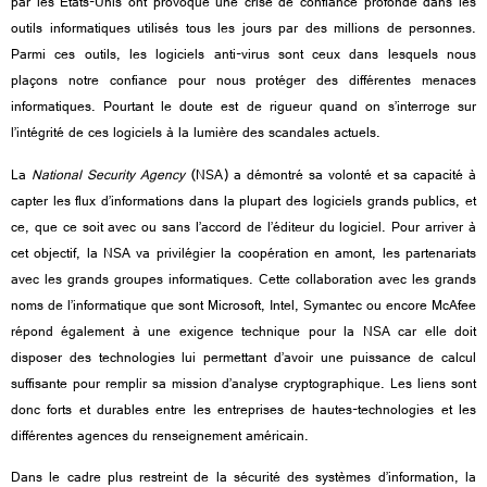
par les Etats-Unis ont provoqué une crise de confiance profonde dans les
outils informatiques utilisés tous les jours par des millions de personnes.
Parmi ces outils, les logiciels anti-virus sont ceux dans lesquels nous
plaçons notre confiance pour nous protéger des différentes menaces
informatiques. Pourtant le doute est de rigueur quand on s’interroge sur
l’intégrité de ces logiciels à la lumière des scandales actuels.
La
National Security Agency
(NSA) a démontré sa volonté et sa capacité à
capter les flux d’informations dans la plupart des logiciels grands publics, et
ce, que ce soit avec ou sans l’accord de l’éditeur du logiciel. Pour arriver à
cet objectif, la NSA va privilégier la coopération en amont, les partenariats
avec les grands groupes informatiques. Cette collaboration avec les grands
noms de l’informatique que sont Microsoft, Intel, Symantec ou encore McAfee
répond également à une exigence technique pour la NSA car elle doit
disposer des technologies lui permettant d’avoir une puissance de calcul
suffisante pour remplir sa mission d’analyse cryptographique. Les liens sont
donc forts et durables entre les entreprises de hautes-technologies et les
différentes agences du renseignement américain.
Dans le cadre plus restreint de la sécurité des systèmes d’information, la