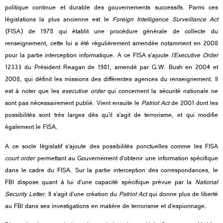
politique continue et durable des gouvernements successifs. Parmi ces
législations la plus ancienne est le
Foreign Intelligence Surveillance Act
(FISA) de 1978 qui établit une procédure générale de collecte du
renseignement, cette loi a été régulièrement amendée notamment en 2008
pour la partie interception informatique. A ce FISA s’ajoute
l’Executive Order
12333 du Président Reagan de 1981, amendé par G.W. Bush en 2004 et
2008, qui définit les missions des différentes agences du renseignement. Il
est à noter que les
executive order
qui concernent la sécurité nationale ne
sont pas nécessairement publié. Vient ensuite le
Patriot Act
de 2001 dont les
possibilités sont très larges dès qu’il s’agit de terrorisme, et qui modifie
également le FISA.
A ce socle législatif s’ajoute des possibilités ponctuelles comme les FISA
court order
permettant au Gouvernement d’obtenir une information spécifique
dans le cadre du FISA. Sur la partie interception des correspondances, le
FBI dispose quant à lui d’une capacité spécifique prévue par la
National
Security Letter
. Il s’agit d’une création du
Patriot Act
qui donne plus de liberté
au FBI dans ses investigations en matière de terrorisme et d’espionnage.