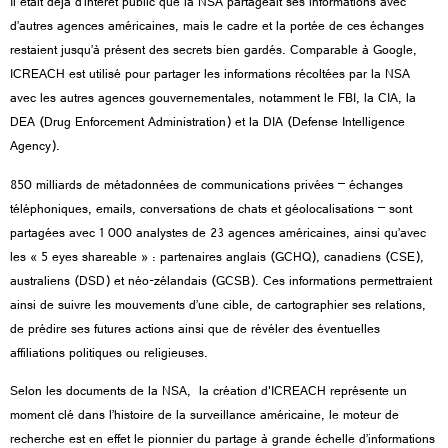
Il était déjà d’intérêt public que la NSA partageait ses informations avec
d’autres agences américaines, mais le cadre et la portée de ces échanges
restaient jusqu’à présent des secrets bien gardés. Comparable à Google,
ICREACH est utilisé pour partager les informations récoltées par la NSA
avec les autres agences gouvernementales, notamment le FBI, la CIA, la
DEA (Drug Enforcement Administration) et la DIA (Defense Intelligence
Agency).
850 milliards de métadonnées de communications privées –
échanges
téléphoniques, emails, conversations de chats et géolocalisations
– sont
partagées avec 1 000 analystes de 23 agences américaines, ainsi qu’avec
les « 5 eyes shareable » : partenaires anglais (GCHQ), canadiens (CSE),
australiens (DSD) et néo-zélandais (GCSB). Ces informations permettraient
ainsi de suivre les mouvements d’une cible, de cartographier ses relations,
de prédire ses futures actions ainsi que de révéler des éventuelles
affiliations politiques ou religieuses.
Selon les documents de la NSA, la création d'ICREACH représente un
moment clé dans l’histoire de la surveillance américaine, le moteur de
recherche est en effet le pionnier du partage à grande échelle d’informations