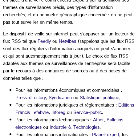
en place d’une veille commencera toujours par la définition des
thèmes de surveillances précis, des types d’information
recherchés, et du périmètre géographique concerné : on ne peut
pas tout surveiller en même temps.
Le dispositif de veille sur internet peut s’appuyer sur un lecteur de
flux RSS tel que
Feedly
ou
Netvibes
(rappelons que les flux RSS
sont des flux réguliers d’information auxquels on peut s’abonner
et qui sont automatiquement mis à jour). Le choix de flux RSS
adaptés aux thèmes de surveillances de l’entreprise sera facilité
par le recours à des annuaires de sources ou à des bases de
données telles que :
Pour les informations économiques et commerciales :
Press-directory
,
Syndicannu
ou
Statistique-publique
,
Pour les informations juridiques et réglementaires :
Editions
Francis Lefebvre
,
Inforeg
ou
Service-public
,
Pour les informations technologiques :
Afnor
,
Bulletins-
electroniques
ou
Industrie & Technologies
,
Pour les informations internationales :
Planet-expert
, les