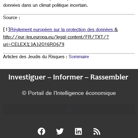
données dans un climat politique incertain.
Source :
[1]
Règlement européen sur la protection des données
&
http://eur-lex.europa.eu/legal-content/FR/TXT/?
uri=CELEX%3A32016R0679
Articles des Jeudis du Risques :
Sommaire
Investiguer – Informer – Rassembler
© Portail de l’Intelligence économique