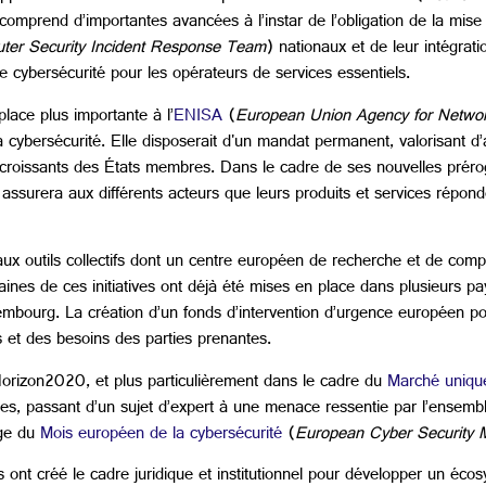
omprend d’importantes avancées à l’instar de l’obligation de la mise
ter Security Incident Response Team
) nationaux et de leur intégra
 cybersécurité pour les opérateurs de services essentiels.
lace plus importante à l’
ENISA
(
European Union Agency for Network
cybersécurité. Elle disposerait d'un mandat permanent, valorisant d’
s croissants des États membres. Dans le cadre de ses nouvelles prérog
 assurera aux différents acteurs que leurs produits et services répon
x outils collectifs dont un centre européen de recherche et de co
ines de ces initiatives ont déjà été mises en place dans plusieurs pa
bourg. La création d’un fonds d’intervention d’urgence européen p
s et des besoins des parties prenantes.
Horizon2020, et plus particulièrement dans le cadre du
Marché uniqu
, passant d’un sujet d’expert à une menace ressentie par l’ensemble 
age du
Mois européen de la cybersécurité
(
European Cyber Security 
s ont créé le cadre juridique et institutionnel pour développer un éc