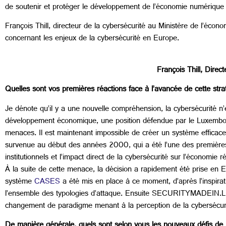
de soutenir et protéger le développement de l’économie numérique
François Thill, directeur de la cybersécurité au Ministère de l’é
concernant les enjeux de la cybersécurité en Europe.
François Thill, Directeur de la cybersécur
Quelles sont vos premières réactions face à l’avancée de cette str
Je dénote qu’il y a une nouvelle compréhension, la cybersécurité n’e
développement économique, une position défendue par le Luxembourg
menaces. Il est maintenant impossible de créer un système effica
survenue au début des années 2000, qui a été l’une des premières 
institutionnels et l’impact direct de la cybersécurité sur l’économie r
À la suite de cette menace, la décision a rapidement été prise en 
système
CASES
a été mis en place à ce moment, d’après l’inspirat
l’ensemble des typologies d’attaque. Ensuite SECURITYMADEIN.LU 
changement de paradigme menant à la perception de la cybersécuri
De manière générale, quels sont selon vous les nouveaux défis de 