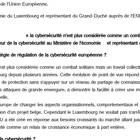
 de l’Union Européenne.
conomie du Luxembourg et représentant du Grand-Duché auprès de l’EN
« la cybersécurité n’est plus considérée comme un combat 
ité au Ministère de l’économie et représentant du Gr
atégie de régulation de la cybersécurité européenne ?
st plus considérée comme un combat solitaire mais un travail collectif
 depuis plusieurs années. Cette évolution de point de vue répond à
ce de protection sans s’appuyer sur un réseau de partage de connai
attaques de grande envergure, a démontré la facilité à créer une m
éelle.
Europe de changer les aspects organisationnels, comportementaux et 
ion d’un projet belge. Cependant le Luxembourg ne voulait pas s’arrêt
a été créé en réponse aux besoins croissants du marché allant jus
té comme un relais de croissance économique à part entière.
la cybersécurité ?