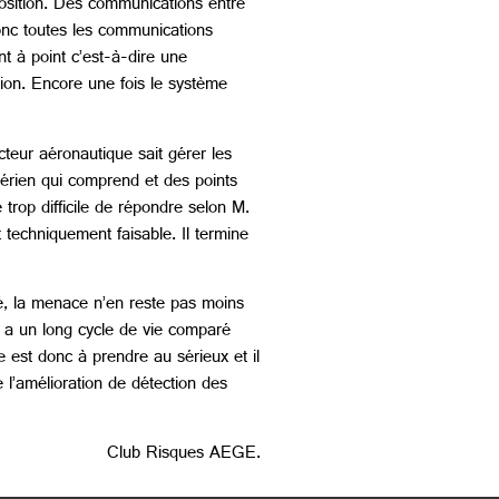
 position. Des communications entre
onc toutes les communications
t à point c’est-à-dire une
ion. Encore une fois le système
cteur aéronautique sait gérer les
aérien qui comprend et des points
 trop difficile de répondre selon M.
techniquement faisable. Il termine
é, la menace n’en reste pas moins
l a un long cycle de vie comparé
 est donc à prendre au sérieux et il
e l’amélioration de détection des
Club Risques AEGE.