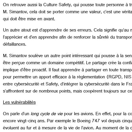
On retrouve aussi la Culture Safety, qui pousse toute personne à tr
M. Simantov, cela doit se porter comme une valeur, c’est une véritab
qui doit être mise en avant.
Un autre atout est d’apprendre de ses erreurs. Cela signifie qu’au 
l’apprécier et d’en apprendre afin de renforcer la sûreté du transp
défaillances.
M. Simantov soulève un autre point intéressant qui pousse à la sensib
être perçue comme un domaine compétitif. Le partage crée la confian
implique d’être proactif. Il faut apprendre à partager en toute tran
pour permettre un apport efficace à la réglementation (RGPD, NIS et
entre cybersécurité et Safety, d’intégrer la cybersécurité dans le F
s’affrontent sur de nombreux points, mais coopèrent toujours sur ce
Les vulnérabilités
On parle d’un
long cycle de vie
pour les avions. En effet, pour la c
encore vingt-cinq ans. Par exemple le Boeing 747 vol depuis cinqu
évoluent au fur et à mesure de la vie de l’avion. Au moment de la con