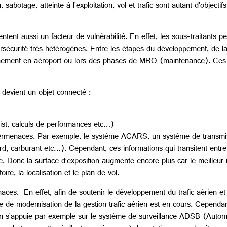
, sabotage, atteinte à l’exploitation, vol et trafic sont autant d’object
nt aussi un facteur de vulnérabilité. En effet, les sous-traitants pe
curité très hétérogènes. Entre les étapes du développement, de la p
nement en aéroport ou lors des phases de MRO (maintenance). Ces so
n devient un objet connecté :
list, calculs de performances etc…)
 cybermenaces. Par exemple, le système ACARS, un système de transmi
d, carburant etc…). Cependant, ces informations qui transitent entre l
ute. Donc la surface d’exposition augmente encore plus car le meilleur 
e, la localisation et le plan de vol.
es. En effet, afin de soutenir le développement du trafic aérien et 
e de modernisation de la gestion trafic aérien est en cours. Cependa
ien s’appuie par exemple sur le système de surveillance ADSB (Auto