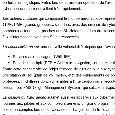
perturbation logistique. Enfin, lors de la mise en opération de l’avion
cybermenaces se renouvellent très rapidement.
Les acteurs multiples
qui composent le monde aéronautique représente
(TPE, PME, grands groupes…), et donc avec des niveaux de cybersé
nombreux acteurs sont proches des SI. Notamment lors du station
flux d’informations avec des SI interconnectés.
La connectivité en vol
, une nouvelle vulnérabilité, depuis que l’avio
Services aux passagers (Wifi, IFE)
Paperless cockpit (EFB – Aide à la navigation, cartes, check
Toute cette connectivité de l’objet l’expose de plus en plus aux
une station au sol (plan de vol, météo, état des équipements de bor
protégées, ni chiffrées donc vulnérables à l’interception ou à l’éco
passant par FMS (Flight Management System) qui calcule la trajectoir
La
gestion du trafic aérien
soumet aussi les appareils aux cybermenac
fournies aux pilotes et aux contrôleurs aériens, un grand programm
prises en comptes lors de sa conception. La gestion du trafic aér