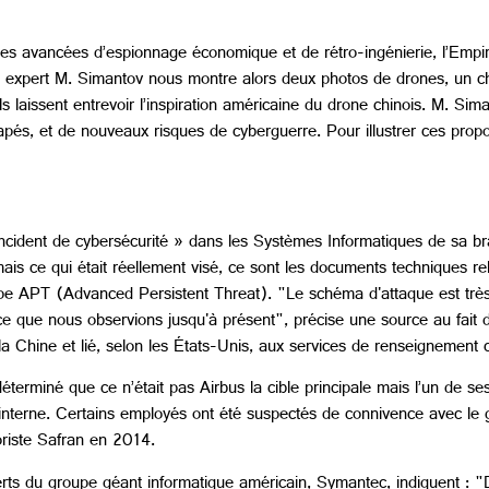
ques avancées d’espionnage économique et de rétro-ingénierie, l’Empi
e expert M. Simantov nous montre alors deux photos de drones, un c
 laissent entrevoir l’inspiration américaine du drone chinois. M. Sim
apés, et de nouveaux risques de cyberguerre. Pour illustrer ces prop
 incident de cybersécurité » dans les Systèmes Informatiques de sa b
ce qui était réellement visé, ce sont les documents techniques relati
 type APT (Advanced Persistent Threat). "Le schéma d'attaque est t
e que nous observions jusqu'à présent", précise une source au fait d
a Chine et lié, selon les États-Unis, aux services de renseignement c
erminé que ce n’était pas Airbus la cible principale mais l’un de ses
 interne. Certains employés ont été suspectés de connivence avec le
toriste Safran en 2014.
ts du groupe géant informatique américain, Symantec, indiquent : "D’