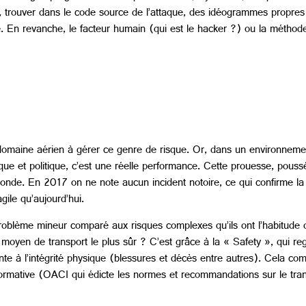
, trouver dans le code source de l’attaque, des idéogrammes propres à
re. En revanche, le facteur humain (qui est le hacker ?) ou la métho
du domaine aérien à gérer ce genre de risque. Or, dans un environnem
que et politique, c’est une réelle performance. Cette prouesse, poussé
au monde. En 2017 on ne note aucun incident notoire, ce qui confirme l
gile qu’aujourd’hui.
 problème mineur comparé aux risques complexes qu’ils ont l’habitude
e moyen de transport le plus sûr ? C’est grâce à la « Safety », qui re
inte à l’intégrité physique (blessures et décès entre autres). Cela c
té normative (OACI qui édicte les normes et recommandations sur le t