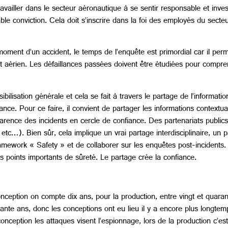
availler dans le secteur aéronautique à se sentir responsable et inve
le conviction. Cela doit s’inscrire dans la foi des employés du secteu
moment d’un accident, le temps de l’enquête est primordial car il per
ort aérien. Les défaillances passées doivent être étudiées pour compr
ilisation générale et cela se fait à travers le partage de l’information
ce. Pour ce faire, il convient de partager les informations contextua
sparence des incidents en cercle de confiance. Des partenariats publics
c…). Bien sûr, cela implique un vrai partage interdisciplinaire, un p
ramework « Safety » et de collaborer sur les enquêtes post-incidents. 
s points importants de sûreté. Le partage crée la confiance.
onception on compte dix ans, pour la production, entre vingt et quaran
ante ans, donc les conceptions ont eu lieu il y a encore plus longte
ception les attaques visent l’espionnage, lors de la production c’est p