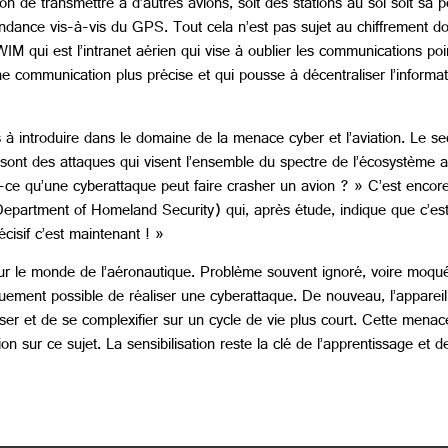
on de transmettre à d’autres avions, soit des stations au sol soit sa
endance vis-à-vis du GPS. Tout cela n’est pas sujet au chiffrement d
 qui est l’intranet aérien qui vise à oublier les communications poin
 communication plus précise et qui pousse à décentraliser l’informat
 à introduire dans le domaine de la menace cyber et l’aviation. Le se
sont des attaques qui visent l’ensemble du spectre de l’écosystème 
st-ce qu’une cyberattaque peut faire crasher un avion ? » C’est encore
epartment of Homeland Security) qui, après étude, indique que c’est 
isif c’est maintenant ! »
ur le monde de l’aéronautique. Problème souvent ignoré, voire moqu
iquement possible de réaliser une cyberattaque. De nouveau, l’apparei
er et de se complexifier sur un cycle de vie plus court. Cette menace
ion sur ce sujet. La sensibilisation reste la clé de l’apprentissage et d