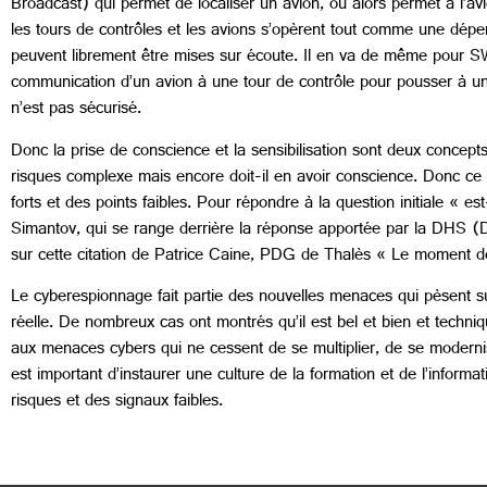
Broadcast) qui permet de localiser un avion, ou alors permet à l’avi
les tours de contrôles et les avions s’opèrent tout comme une dép
peuvent librement être mises sur écoute. Il en va de même pour SWIM
communication d’un avion à une tour de contrôle pour pousser à une
n’est pas sécurisé.
Donc la prise de conscience et la sensibilisation sont deux concepts
risques complexe mais encore doit-il en avoir conscience. Donc ce 
forts et des points faibles. Pour répondre à la question initiale « e
Simantov, qui se range derrière la réponse apportée par la DHS (D
sur cette citation de Patrice Caine, PDG de Thalès « Le moment déc
Le cyberespionnage fait partie des nouvelles menaces qui pèsent s
réelle. De nombreux cas ont montrés qu’il est bel et bien et techn
aux menaces cybers qui ne cessent de se multiplier, de se modernis
est important d’instaurer une culture de la formation et de l’informat
risques et des signaux faibles.