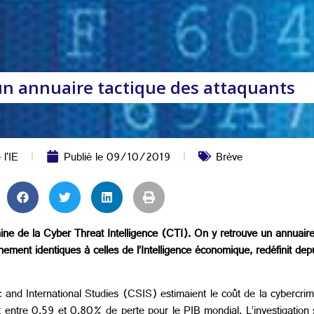
un annuaire tactique des attaquants
 l'IE
Publié le
09/10/2019
Brève
ne de la Cyber Threat Intelligence (CTI). On y retrouve un annuaire
ment identiques à celles de l’Intelligence économique, redéfinit depu
c and International Studies (CSIS) estimaient le coût de la cybercri
it entre 0,59 et 0,80% de perte pour le PIB mondial. L’investigation 