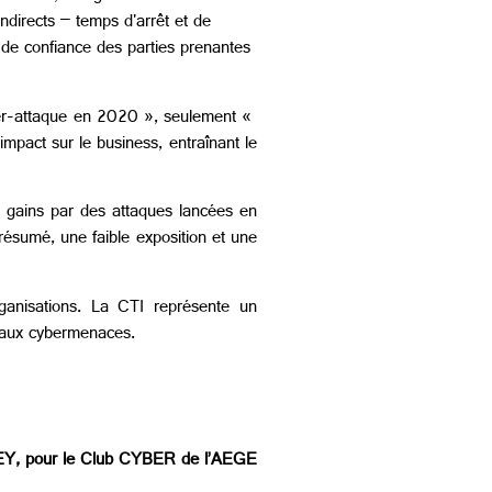
indirects – temps d'arrêt et de
e de confiance des parties prenantes
ber-attaque en 2020 », seulement «
pact sur le business, entraînant le
des gains par des attaques lancées en
 résumé, une faible exposition et une
rganisations. La CTI représente un
ce aux cybermenaces.
EY, pour le Club CYBER de l’AEGE