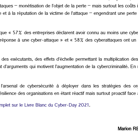
ttaques – monétisation de l’objet de la perte – mais surtout les coûts 
e et à la réputation de la victime de l’attaque – engendrant une pert
que « 57% des entreprises déclarent avoir connu au moins une cy
 réponse à une cyber-attaque » et « 58% des cyberattaques ont un im
at des exécutants, des effets d’échelle permettant la multiplication 
nt d’arguments qui motivent l’augmentation de la cybercriminalité. En
l’arsenal de cybersécurité à déployer dans les stratégies des o
ésilience des organisations en étant réactif mais surtout proactif fa
complet sur le Livre Blanc du Cyber-Day 2021
.
Marion R