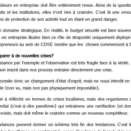
ideurs en entreprise doit être entièrement revue. Ainsi de la quest
 et les institutions, elles n’ont rien à craindre. C’est là une erreu
es de protection de son activité tout en étant en grand danger.
domaine stratégique. En réalité, le budget sécurité est bien souven
 en entreprise illustre bien ce rôle de strapontin uniquement déplo
trepreneurs au sein de CDSE montre que les choses commencent à 
éparer à de nouvelles crises?
ssance par l’exemple et l’observation est très fragile face à la vérité
on inscrit dans nos process entraine directement une crise.
cessite donc un changement d’état d’esprit, mais ne nous interdit en 
sible (non vu, mais non pas physiquement impossible).
ué à réfléchir en termes de crises localisées, mais des organisme
ndial (c’est-à-dire pandémie) qui entrainera une raréfaction (et do
n voisin, mais doit même le craindre comme un nouveau compétiteur.
 tendances peuvent donner un schéma très fin des tendances. C’est