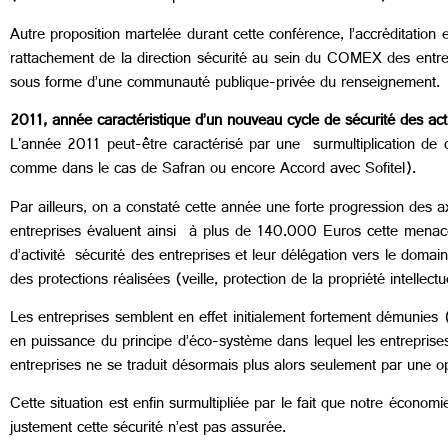
Autre proposition martelée durant cette conférence, l’accréditation e
rattachement de la direction sécurité au sein du COMEX des entrepr
sous forme d’une communauté publique-privée du renseignement.
2011, année caractéristique d’un nouveau cycle de sécurité des ac
L'année 2011 peut-être caractérisé par une surmultiplication de c
comme dans le cas de Safran ou encore Accord avec Sofitel).
Par ailleurs, on a constaté cette année une forte progression des ax
entreprises évaluent ainsi à plus de 140.000 Euros cette menace
d’activité sécurité des entreprises et leur délégation vers le doma
des protections réalisées (veille, protection de la propriété intellectu
Les entreprises semblent en effet initialement fortement démunie
en puissance du principe d’éco-système dans lequel les entreprise
entreprises ne se traduit désormais plus alors seulement par une op
Cette situation est enfin surmultipliée par le fait que notre économ
justement cette sécurité n’est pas assurée.