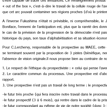
d’être capable de tracer ces tendances. Ce renseignement produit d
« out of the box », c’est-à-dire le travail de la cellule rouge de l
que cet arc pouvait contaminer ses régions proches (d’où le printe
A l’inverse Fukushima n’était ni prévisible, ni compréhensible, 
Boniface, l’ennemi de l’anticipation est, plus que la rareté des donné
le cas de la prévision de la progression de la démocratie n’est pa
historique du pays, son taux d’alphabétisation et sa situation écono
Pour C.Lerchervy, responsable de la prospective au MAEE, cette des
se terminant souvent par la proposition de 3 pistes (bénéfique, ne
l’absence de vision originale.Il nous propose bien au contraire de n
1. Le respect de l’éthique du prospectiviste : « celui qui pense l’av
2. Le caractère commun du processus. Une prospective est d’abord
rapport.
3. Une prospective n’est pas un travail de long terme : le prospecti
-le futur très proche (qui fera inscrire notre travail dans le process
-le futur prospectif (3 à 6 mois), qui rentre dans le cadre de la pri
-le futur correspondant au rythme de vie de notre société (donc 3