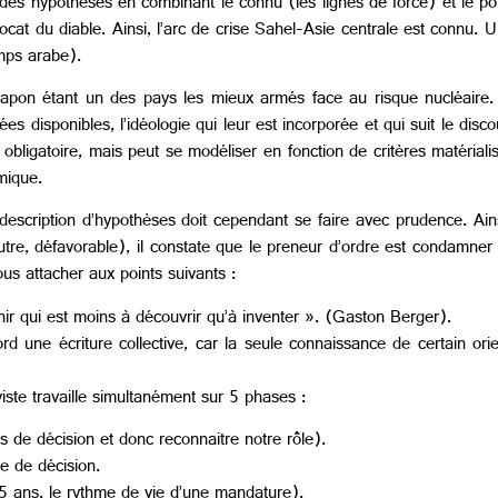
es hypothèses en combinant le connu (les lignes de force) et le pot
’avocat du diable. Ainsi, l’arc de crise Sahel-Asie centrale est connu
mps arabe).
le Japon étant un des pays les mieux armés face au risque nucléair
es disponibles, l’idéologie qui leur est incorporée et qui suit le disco
s obligatoire, mais peut se modéliser en fonction de critères matéri
mique.
cription d’hypothèses doit cependant se faire avec prudence. Ainsi, 
utre, défavorable), il constate que le preneur d’ordre est condamner
ous attacher aux points suivants :
enir qui est moins à découvrir qu’à inventer ». (Gaston Berger).
 une écriture collective, car la seule connaissance de certain ori
viste travaille simultanément sur 5 phases :
us de décision et donc reconnaitre notre rôle).
se de décision.
-5 ans, le rythme de vie d’une mandature).