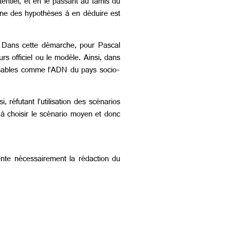
entiel, et en le passant au tamis du
. Une des hypothèses à en déduire est
e. Dans cette démarche, pour Pascal
urs officiel ou le modèle. Ainsi, dans
alisables comme l’ADN du pays socio-
réfutant l’utilisation des scénarios
 à choisir le scénario moyen et donc
ente nécessairement la rédaction du