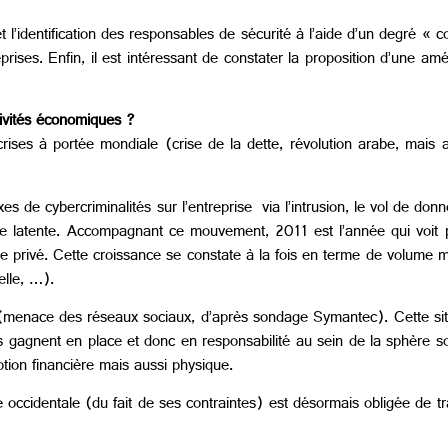
t l’identification des responsables de sécurité à l’aide d’un degré « c
ises. Enfin, il est intéressant de constater la proposition d’une amé
tivités économiques ?
rises à portée mondiale (crise de la dette, révolution arabe, mais 
es de cybercriminalités sur l’entreprise via l’intrusion, le vol de do
 latente. Accompagnant ce mouvement, 2011 est l’année qui voit pa
ine privé. Cette croissance se constate à la fois en terme de volume 
elle, …).
s (menace des réseaux sociaux, d’après sondage Symantec). Cette sit
s gagnent en place et donc en responsabilité au sein de la sphère s
tion financière mais aussi physique.
ie occidentale (du fait de ses contraintes) est désormais obligée de t