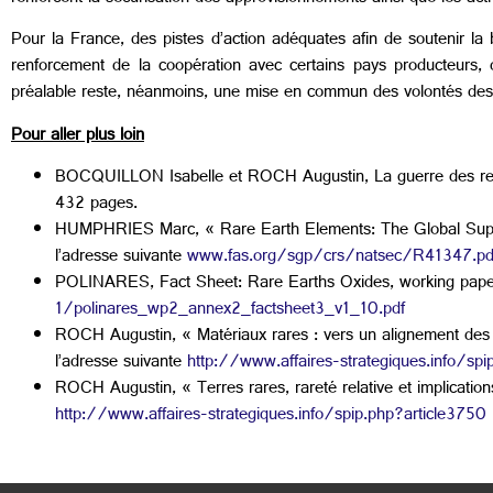
Pour la France, des pistes d’action adéquates afin de soutenir la
renforcement de la coopération avec certains pays producteurs, 
préalable reste, néanmoins, une mise en commun des volontés des a
Pour aller plus loin
BOCQUILLON Isabelle et ROCH Augustin, La guerre des ress
432 pages.
HUMPHRIES Marc, « Rare Earth Elements: The Global Supply
l’adresse suivante
www.fas.org/sgp/crs/natsec/R41347.pd
POLINARES, Fact Sheet: Rare Earths Oxides, working paper 
1/polinares_wp2_annex2_factsheet3_v1_10.pdf
ROCH Augustin, « Matériaux rares : vers un alignement des p
l’adresse suivante
http://www.affaires-strategiques.info/spi
ROCH Augustin, « Terres rares, rareté relative et implicatio
http://www.affaires-strategiques.info/spip.php?article3750