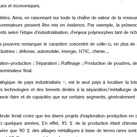
ques et économiques.
ètes. Ainsi, en raisonnant sur toute la chaîne de valeur de la ressou
consommateurs peuvent être mis en évidence. Par exemple, la présenc
férents selon l’étape d’industrialisation, d’enjeux polymorphes tant de 
 pouvons remarquer le caractère concentré de celle-ci, en plus de c
industries : défense, automobile, énergie, NTIC, chimie…
ration-production ; Séparation ; Raffinage ; Production de poudres, d
sommateur final.
tégique de pays industrialisés –, est le seul pays à localiser la tot
es technologies et des brevets dédiés à la séparation/métallurgie des
r-faire et de capacités que sur certains segments, généralement sur
rute ferait croire que les divers projets d’exploration-production en
ci quelques années. En effet, 95 % de la production étant chinois
’avère que 90 % des alliages métalliques à base de terres rares son