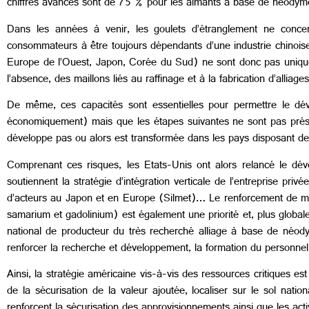
chiffres avancés sont de 75 % pour les aimants à base de néody
Dans les années à venir, les goulets d’étranglement ne concern
consommateurs à être toujours dépendants d’une industrie chinoise 
Europe de l’Ouest, Japon, Corée du Sud) ne sont donc pas uniquemen
l’absence, des maillons liés au raffinage et à la fabrication d’alliages
De même, ces capacités sont essentielles pour permettre le déve
économiquement) mais que les étapes suivantes ne sont pas présent
développe pas ou alors est transformée dans les pays disposant de
Comprenant ces risques, les Etats-Unis ont alors relancé le dével
soutiennent la stratégie d’intégration verticale de l’entreprise pri
d’acteurs au Japon et en Europe (Silmet)… Le renforcement de mét
samarium et gadolinium) est également une priorité et, plus globalem
national de producteur du très recherché alliage à base de néody
renforcer la recherche et développement, la formation du personnel
Ainsi, la stratégie américaine vis-à-vis des ressources critiques es
de la sécurisation de la valeur ajoutée, localiser sur le sol natio
renforcent la sécurisation des approvisionnements ainsi que les act