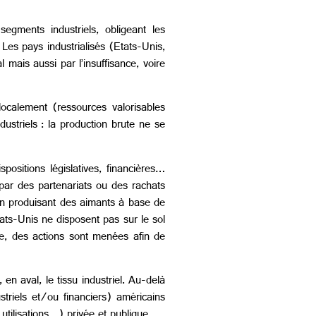
egments industriels, obligeant les
Les pays industrialisés (Etats-Unis,
mais aussi par l’insuffisance, voire
ocalement (ressources valorisables
striels : la production brute ne se
positions législatives, financières…
, par des partenariats ou des rachats
on produisant des aimants à base de
tats-Unis ne disposent pas sur le sol
re, des actions sont menées afin de
en aval, le tissu industriel. Au-delà
ustriels et/ou financiers) américains
utilisations…) privée et publique.