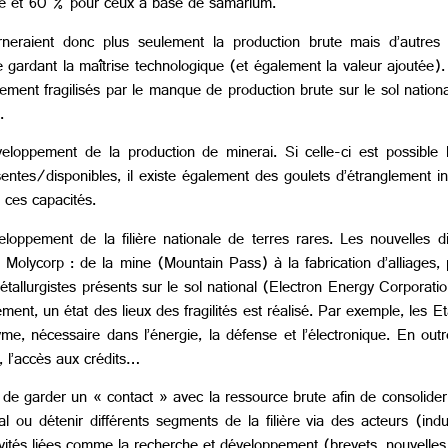
me et 60 % pour ceux à base de samarium.
eraient donc plus seulement la production brute mais d’autres s
gardant la maîtrise technologique (et également la valeur ajoutée). 
t fragilisés par le manque de production brute sur le sol national 
.
loppement de la production de minerai. Si celle-ci est possible l
es/disponibles, il existe également des goulets d’étranglement indu
 ces capacités.
oppement de la filière nationale de terres rares. Les nouvelles dis
vée Molycorp : de la mine (Mountain Pass) à la fabrication d’alliages
allurgistes présents sur le sol national (Electron Energy Corporati
ent, un état des lieux des fragilités est réalisé. Par exemple, les E
me, nécessaire dans l’énergie, la défense et l’électronique. En out
, l’accès aux crédits…
t de garder un « contact » avec la ressource brute afin de consolider, 
nal ou détenir différents segments de la filière via des acteurs (ind
ivités liées comme la recherche et développement (brevets, nouvelles 