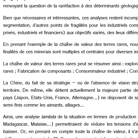
renvoyant la question de la raréfaction à des déterminants géologi
Bien que nécessaires et intéressantes, ces analyses restent incompl
segmentation, d’autres points de fragilités pour les industriels 
privés, industriels et financiers) aux objectifs variés, des lieux dif
En prenant l’exemple de la chaîne de valeur des terres rares, nous
finalités de ces minerais sont multiples et centrales pour diverses 
La chaîne de valeur des terres rares peut se résumer ainsi : explo
rares ; Fabrication de composants ; Consommateur industriel ; Con
La Chine, du fait de sa stratégie – ou de l’absence de vision stra
territoire. De même, elle détient actuellement la majeure partie d
pays (Japon, Etats-Unis, France, Allemagne…) ne disposent de savoi
semi-finis comme les aimants, alliages…
Ainsi, une analyse
lambda
de la situation en termes de production b
Madagascar, Malaisie…) permettraient de réduire les tensions d’i
baisser. Or, en prenant en compte toute la chaîne de valeur, il s