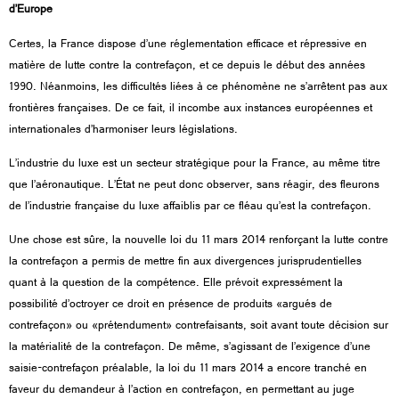
d’Europe
Certes, la France dispose d’une réglementation efficace et répressive en
matière de lutte contre la contrefaçon, et ce depuis le début des années
1990. Néanmoins, les difficultés liées à ce phénomène ne s’arrêtent pas aux
frontières françaises. De ce fait, il incombe aux instances européennes et
internationales d’harmoniser leurs législations.
L’industrie du luxe est un secteur stratégique pour la France, au même titre
que l’aéronautique. L’État ne peut donc observer, sans réagir, des fleurons
de l’industrie française du luxe affaiblis par ce fléau qu’est la contrefaçon.
Une chose est sûre, la nouvelle loi du 11 mars 2014 renforçant la lutte contre
la contrefaçon a permis de mettre fin aux divergences jurisprudentielles
quant à la question de la compétence. Elle prévoit expressément la
possibilité d’octroyer ce droit en présence de produits «argués de
contrefaçon» ou «prétendument» contrefaisants, soit avant toute décision sur
la matérialité de la contrefaçon. De même, s’agissant de l’exigence d’une
saisie-contrefaçon préalable, la loi du 11 mars 2014 a encore tranché en
faveur du demandeur à l’action en contrefaçon, en permettant au juge