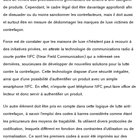
sites de ventes aux professionnels généralistes ou dédiés à une catégorie
de produits. Cependant, le cadre légal doit être davantage approfondi afin
de dissuader ou du moins sanctionner les contrefacteurs, mais il doit aussi
et surtout être en mesure de dédommager les marques de luxe victimes de
contrefaçon.
Force est de constater que les maisons de luxe n’hésitent pas à recourir à
des initiatives privées, en atteste la technologie de communications radio à
courte portée NFC (Near Field Communication) qui a intéressé ces
dernières, soucieuses de développer de nouvelles solutions pour la lutte
contre la contrefaçon. Cette technologie dispose d’une sécurité inégalée,
ainsi que d’une possibilité d’authentifier un produit avec un simple
smartphone NFC. En effet, n’importe quel téléphone NFC peut faire office de
lecteur et donc servir à authentifier un produit.
Un autre élément doit être pris en compte dans cette logique de lutte anti-
contrefaçon, à savoir l’emploi des codes à barres considérés comme étant
les précurseurs des moyens de traçabilité. Ils utilisent divers protocoles de
codification, lesquels diffèrent en fonction des contraintes d’utilisation ou de
normalisation. Ce sont les premiers codes à avoir été imprimés sur des