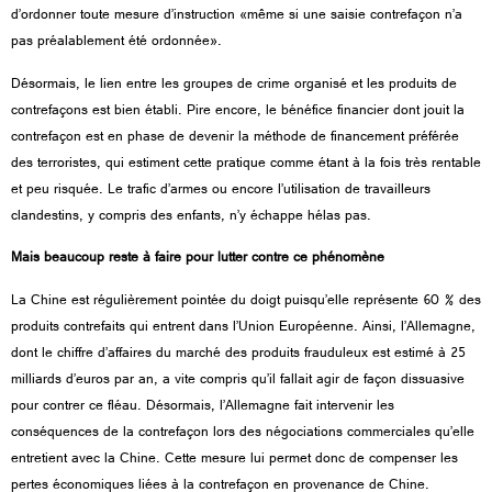
d’ordonner toute mesure d’instruction «même si une saisie contrefaçon n’a
pas préalablement été ordonnée».
Désormais, le lien entre les groupes de crime organisé et les produits de
contrefaçons est bien établi. Pire encore, le bénéfice financier dont jouit la
contrefaçon est en phase de devenir la méthode de financement préférée
des terroristes, qui estiment cette pratique comme étant à la fois très rentable
et peu risquée. Le trafic d’armes ou encore l’utilisation de travailleurs
clandestins, y compris des enfants, n’y échappe hélas pas.
Mais beaucoup reste à faire pour lutter contre ce phénomène
La Chine est régulièrement pointée du doigt puisqu’elle représente 60 % des
produits contrefaits qui entrent dans l’Union Européenne. Ainsi, l’Allemagne,
dont le chiffre d’affaires du marché des produits frauduleux est estimé à 25
milliards d’euros par an, a vite compris qu’il fallait agir de façon dissuasive
pour contrer ce fléau. Désormais, l’Allemagne fait intervenir les
conséquences de la contrefaçon lors des négociations commerciales qu’elle
entretient avec la Chine. Cette mesure lui permet donc de compenser les
pertes économiques liées à la contrefaçon en provenance de Chine.