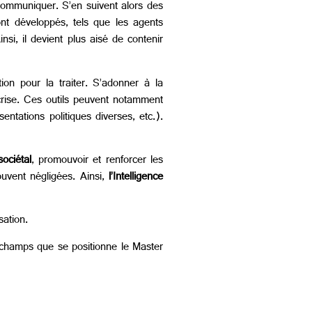
communiquer. S’en suivent alors des
nt développés, tels que les agents
si, il devient plus aisé de contenir
on pour la traiter. S’adonner à la
 crise. Ces outils peuvent notamment
entations politiques diverses, etc.).
ociétal
, promouvoir et renforcer les
ouvent négligées. Ainsi,
l’Intelligence
sation.
s champs que se positionne le Master