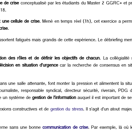
e de crise
conceptualisé par les étudiants du Master 2 GGRC* et p
18.
une cellule de crise
. Mené en temps réel (1h), cet exercice a perm
crise
.
ressortent fatigués mais grandis de cette expérience. Le débriefing
ion des rôles et de définir les objectifs de chacun
. La collégialité
décision en situation d’urgence
car la recherche de consensus en situ
s une salle attenante, font monter la pression et alimentent la situ
rnaliste, responsable syndical, directeur sécurité, riverain, PDG de
ace un système de
gestion de l’information
auquel il est important de se 
exions constructives et de
gestion du stress
. Il s’agit d’un atout ma
externe sans une bonne
communication de crise
. Par exemple, là où l