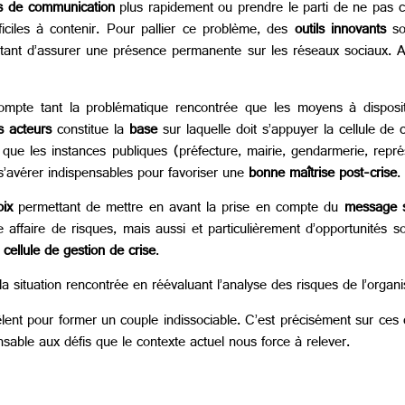
ns de communication
plus rapidement ou prendre le parti de ne pas 
iciles à contenir. Pour pallier ce problème, des
outils innovants
so
tant d’assurer une présence permanente sur les réseaux sociaux. Ain
mpte tant la problématique rencontrée que les moyens à dispositi
s acteurs
constitue la
base
sur laquelle doit s’appuyer la cellule de
 que les instances publiques (préfecture, mairie, gendarmerie, représ
 s’avérer indispensables pour favoriser une
bonne maîtrise post-crise
.
oix
permettant de mettre en avant la prise en compte du
message s
e affaire de risques, mais aussi et particulièrement d’opportunités s
 cellule de gestion de crise
.
a situation rencontrée en réévaluant l’analyse des risques de l’organi
mêlent pour former un couple indissociable. C’est précisément sur ce
nsable aux défis que le contexte actuel nous force à relever.