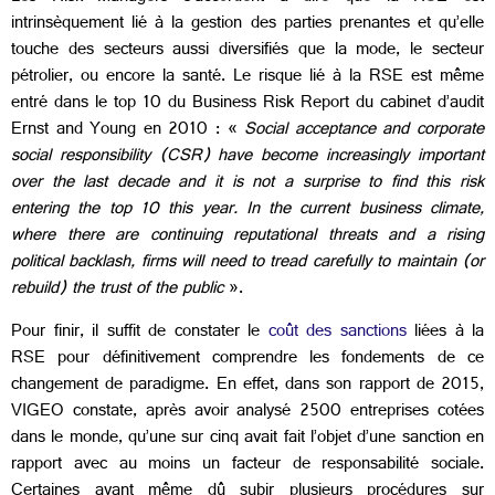
intrinsèquement lié à la gestion des parties prenantes et qu’elle
touche des secteurs aussi diversifiés que la mode, le secteur
pétrolier, ou encore la santé. Le risque lié à la RSE est même
entré dans le top 10 du Business Risk Report du cabinet d’audit
Ernst and Young en 2010 : «
Social acceptance and corporate
social responsibility (CSR) have become increasingly important
over the last decade and it is not a surprise to find this risk
entering the top 10 this year. In the current business climate,
where there are continuing reputational threats and a rising
political backlash, firms will need to tread carefully to maintain (or
rebuild) the trust of the public
».
Pour finir, il suffit de constater le
coût des sanctions
liées à la
RSE pour définitivement comprendre les fondements de ce
changement de paradigme. En effet, dans son rapport de 2015,
VIGEO constate, après avoir analysé 2500 entreprises cotées
dans le monde, qu’une sur cinq avait fait l’objet d’une sanction en
rapport avec au moins un facteur de responsabilité sociale.
Certaines ayant même dû subir plusieurs procédures sur