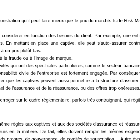
nstration qu’il peut faire mieux que le prix du marché. Ici le Risk M
ut considérer en fonction des besoins du client. Par exemple, une en
s. En mettant en place une captive, elle peut s’auto-assurer contre
à un prix plutôt bas.
à la fraude ou à l’image de marque.
ités qui ont des spécificités particulières, comme le secteur bancai
abilité civile de l’entreprise est fortement engagée. Par conséquen
ter que les captives peuvent aussi permettre à la structure d’assurer
nel de l’assurance et de la réassurance, ou des offres trop onéreuses
terroger sur le cadre règlementaire, parfois très contraignant, qui régit
ême règles aux captives et aux des sociétés d’assurance et réassura
s en la matière. De fait, elles doivent remplir les mêmes exigenc
nds propres, de gouvernance, de comités de souscription… Autre évol