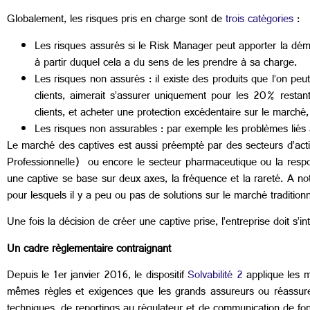
Globalement, les risques pris en charge sont de
trois catégories
:
Les risques assurés si le Risk Manager peut apporter la démo
à partir duquel cela a du sens de les prendre à sa charge.
Les risques non assurés : il existe des produits que l’on pe
clients, aimerait s’assurer uniquement pour les 20% restant
clients, et acheter une protection excédentaire sur le marché, 
Les risques non assurables : par exemple les problèmes liés 
Le marché des captives est aussi préempté par des secteurs d’activ
Professionnelle)
ou encore le secteur pharmaceutique ou la respons
une captive se base sur deux axes, la fréquence et la rareté. A no
pour lesquels il y a peu ou pas de solutions sur le marché tradition
Une fois la décision de créer une captive prise, l’entreprise doit s’in
Un cadre règlementaire contraignant
Depuis le 1er janvier 2016, le dispositif
Solvabilité 2
applique les m
mêmes règles et exigences que les grands assureurs ou réassureur
techniques, de reportings au régulateur et de communication de fo