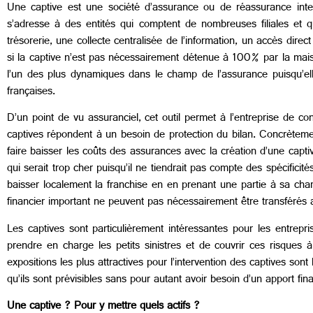
Une captive est une société d’assurance ou de réassurance intern
s’adresse à des entités qui comptent de nombreuses filiales et q
trésorerie, une collecte centralisée de l’information, un accès di
si la captive n’est pas nécessairement détenue à 100% par la mais
l’un des plus dynamiques dans le champ de l’assurance puisqu’e
françaises.
D’un point de vu assuranciel, cet outil permet à l’entreprise de c
captives répondent à un besoin de protection du bilan. Concrètemen
faire baisser les coûts des assurances avec la création d’une captiv
qui serait trop cher puisqu’il ne tiendrait pas compte des spécificité
baisser localement la franchise en en prenant une partie à sa cha
financier important ne peuvent pas nécessairement être transférés 
Les captives sont particulièrement intéressantes pour les entrepri
prendre en charge les petits sinistres et de couvrir ces risques à
expositions les plus attractives pour l’intervention des captives sont
qu’ils sont prévisibles sans pour autant avoir besoin d’un apport f
Une captive ? Pour y mettre quels actifs ?