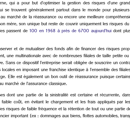
e, qui a pour but d’optimiser la gestion des risques d’une grande 
ui se trouvent généralement partout dans le monde pour plusieurs r
rect au marché de la réassurance ou encore une meilleure compréhensio
on mère, son unique but reste de couvrir uniquement les risques du 
lles passent de
100 en 1968 à près de 6700 aujourd’hui
dont plus
onserver et de mutualiser des fonds afin de financer des risques pro
t, une multinationale avec de nombreuses filiales de taille petite 
e. Sans ce dispositif l’entreprise serait obligée de souscrire un con
s locales en imposant une franchise identique à l’ensemble des filiales
rge. Elle est également un bon outil de réassurance puisque certain
au marché de l’assurance classique.
ses dont une partie de la sinistralité est certaine et récurrente, d
 faible coût, en évitant le chargement et les frais appliqués par l
 les risques de faible
fréquence
et la rétention de tout ou une partie d
inancier important (ex : dommages aux biens, flottes automobiles, tran